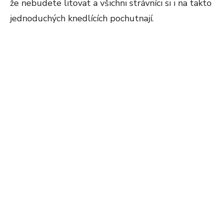
že nebudete litovat a všichni strávníci si i na takto
jednoduchých knedlících pochutnají.