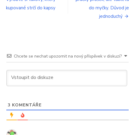
pro
bramborové
knedlíky
kupované strčí do kapsy
do myčky. Důvod je
příspěvek
bez
jednoduchý
mouky
a
vajec.
Stokrát
lepší
než
těsto
Chcete se nechat upozornit na nový příspěvek v diskuzi?
z
mouky
3
KOMENTÁŘE