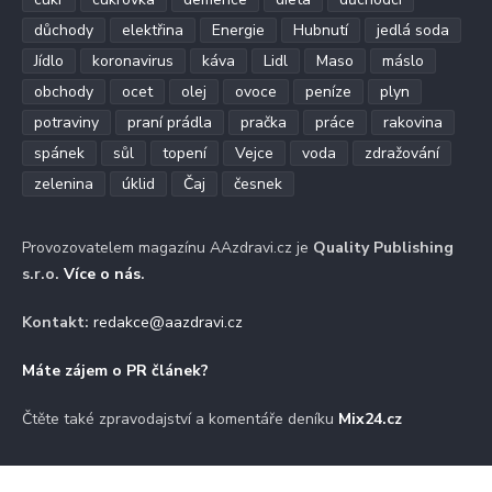
důchody
elektřina
Energie
Hubnutí
jedlá soda
Jídlo
koronavirus
káva
Lidl
Maso
máslo
obchody
ocet
olej
ovoce
peníze
plyn
potraviny
praní prádla
pračka
práce
rakovina
spánek
sůl
topení
Vejce
voda
zdražování
zelenina
úklid
Čaj
česnek
Provozovatelem magazínu AAzdravi.cz je
Quality Publishing
s.r.o.
Více o nás
.
Kontakt:
redakce@aazdravi.cz
Máte zájem o PR článek?
Čtěte také zpravodajství a komentáře deníku
Mix24.cz