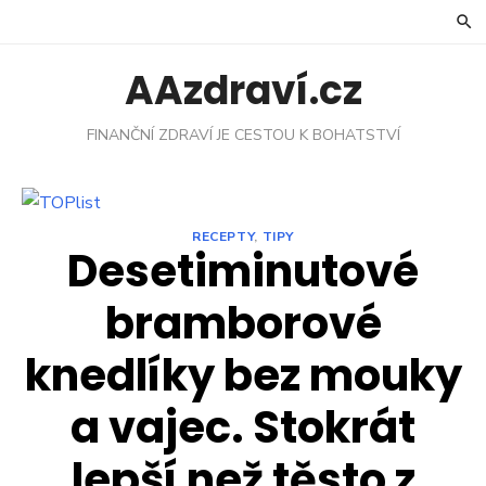
Skip
to
content
AAzdraví.cz
FINANČNÍ ZDRAVÍ JE CESTOU K BOHATSTVÍ
RECEPTY
,
TIPY
Desetiminutové
bramborové
knedlíky bez mouky
a vajec. Stokrát
lepší než těsto z