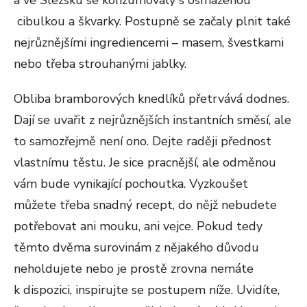
a ve Slezsku se konzumovaly s osmaženou
cibulkou a škvarky. Postupně se začaly plnit také
nejrůznějšími ingrediencemi – masem, švestkami
nebo třeba strouhanými jablky.
Obliba bramborových knedlíků přetrvává dodnes.
Dají se uvařit z nejrůznějších instantních směsí, ale
to samozřejmě není ono. Dejte raději přednost
vlastnímu těstu. Je sice pracnější, ale odměnou
vám bude vynikající pochoutka. Vyzkoušet
můžete třeba snadný recept, do nějž nebudete
potřebovat ani mouku, ani vejce. Pokud tedy
těmto dvěma surovinám z nějakého důvodu
neholdujete nebo je prostě zrovna nemáte
k dispozici, inspirujte se postupem níže. Uvidíte,