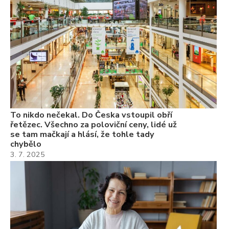
ch
3.
Va
ne
ch
22
Če
Ně
7.
To nikdo nečekal. Do Česka vstoupil obří
řetězec. Všechno za poloviční ceny, lidé už
se tam mačkají a hlásí, že tohle tady
chybělo
3. 7. 2025