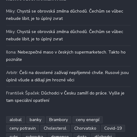
Miky
:
Chystá se obrovská změna důchodů. Čechům se vůbec
nebude líbit, je to úplný zvrat
Miky
:
Chystá se obrovská změna důchodů. Čechům se vůbec
nebude líbit, je to úplný zvrat
Ilona
:
Nebezpečné maso v českých supermarketech. Takto ho
poznáte
Arbitr
:
Češi na dovolené zažívají nepříjemné chvíle. Rusové jsou
úplně všude a dělají jim hrozné věci
František Špaček
:
Důchodci v Česku zamíří do práce. Vyšle je
tam speciální opatření
alobal
banky
Brambory
ceny energií
ceny potravin
Cholesterol
Chorvatsko
Covid-19
cukr
cukrovka
demence
dieta
důchodci