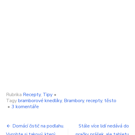
Rubrika
Recepty
,
Tipy
•
Tagy
bramborové knedlíky
,
Brambory
,
recepty
,
těsto
u
•
3 komentáře
textu
s
Navigace
názvem
Domácí čistič na podlahu.
Stále více lidí nedává do
Desetiminutové
Vyrobte si takový, který
pračky prášek, ale tabletu