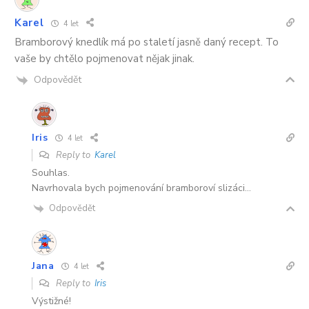
Karel
4 let
Bramborový knedlík má po staletí jasně daný recept. To
vaše by chtělo pojmenovat nějak jinak.
Odpovědět
Iris
4 let
Reply to
Karel
Souhlas.
Navrhovala bych pojmenování bramboroví slizáci…
Odpovědět
Jana
4 let
Reply to
Iris
Výstižné!