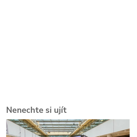
Nenechte si ujít
To
ře
se