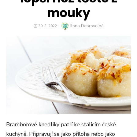
mouky
Author
Ilona Dobrovolná
POSTED
30. 3. 2022
ON
Bramborové knedlíky patří ke stálicím české
kuchyně. Připravují se jako příloha nebo jako