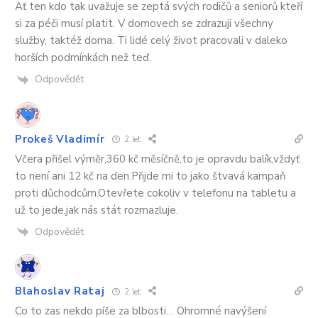
Ať ten kdo tak uvažuje se zeptá svých rodičů a seniorů kteří
si za péči musí platit. V domovech se zdrazuji všechny
služby, taktéž doma. Ti lidé celý život pracovali v daleko
horších podmínkách než teď.
Odpovědět
Prokeš Vladimír
2 let
Včera přišel výměr,360 kč měsíčně,to je opravdu balík,vždyť
to není ani 12 kč na den.Přijde mi to jako štvavá kampaň
proti důchodcům.Otevřete cokoliv v telefonu na tabletu a
už to jede,jak nás stát rozmazluje.
Odpovědět
Blahoslav Rataj
2 let
Co to zas nekdo píše za blbosti… Ohromné navýšení