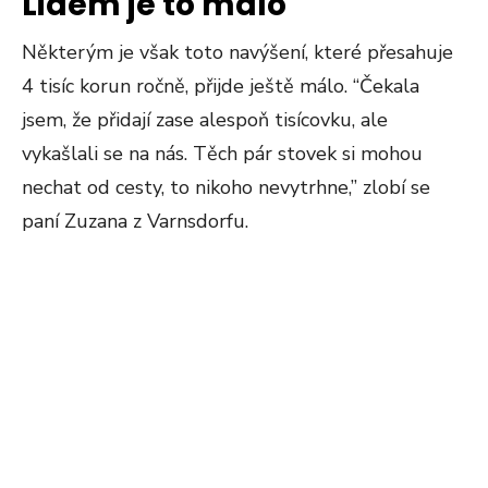
Lidem je to málo
Některým je však toto navýšení, které přesahuje
4 tisíc korun ročně, přijde ještě málo. “Čekala
jsem, že přidají zase alespoň tisícovku, ale
vykašlali se na nás. Těch pár stovek si mohou
nechat od cesty, to nikoho nevytrhne,” zlobí se
paní Zuzana z Varnsdorfu.