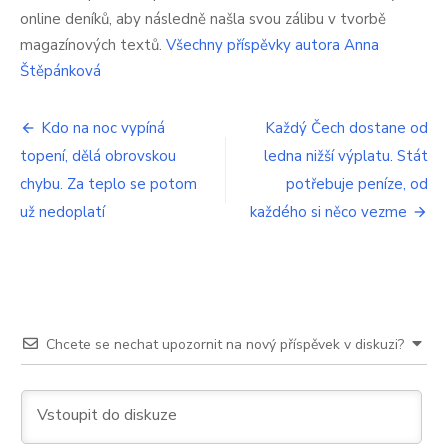
dostanou
online deníků, aby následně našla svou zálibu v tvorbě
balík.
magazínových textů.
Všechny příspěvky autora Anna
A
ještě
Štěpánková
zvláštní
příspěvky
Navigace
k
Kdo na noc vypíná
Každý Čech dostane od
tomu
topení, dělá obrovskou
ledna nižší výplatu. Stát
pro
pro
chybu. Za teplo se potom
potřebuje peníze, od
všechny
příspěvek
už nedoplatí
každého si něco vezme
Chcete se nechat upozornit na nový příspěvek v diskuzi?