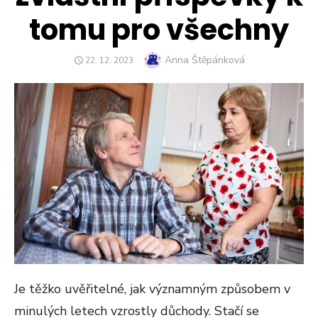
tomu pro všechny
Author
Anna Štěpánková
POSTED
22. 12. 2023
ON
Je těžko uvěřitelné, jak významným způsobem v
minulých letech vzrostly důchody. Stačí se