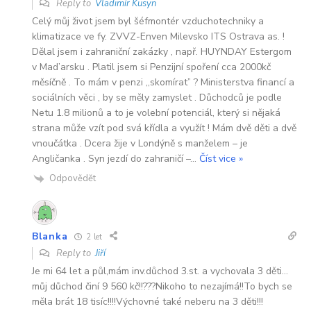
Reply to
Vladimír Kusyn
Celý můj život jsem byl šéfmontér vzduchotechniky a
klimatizace ve fy. ZVVZ-Enven Milevsko ITS Ostrava as. !
Dělal jsem i zahraniční zakázky , např. HUYNDAY Estergom
v Mad’arsku . Platil jsem si Penzijní spoření cca 2000kč
měsíčně . To mám v penzi ,,skomírat” ? Ministerstva financí a
sociálních věci , by se měly zamyslet . Důchodců je podle
Netu 1.8 milionů a to je volební potenciál, který si nějaká
strana může vzít pod svá křídla a využít ! Mám dvě děti a dvě
vnoučátka . Dcera žije v Londýně s manželem – je
Angličanka . Syn jezdí do zahraničí –
…
Číst vice »
Odpovědět
Blanka
2 let
Reply to
Jiří
Je mi 64 let a půl,mám inv.důchod 3.st. a vychovala 3 děti…
můj důchod činí 9 560 kč!!???Nikoho to nezajímá!!To bych se
měla brát 18 tisíc!!!!Výchovné také neberu na 3 děti!!!