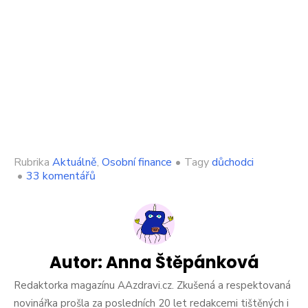
Rubrika
Aktuálně
,
Osobní finance
•
Tagy
důchodci
u
•
33 komentářů
textu
s
názvem
Důchody
v
Česku
Autor:
Anna Štěpánková
masivně
vzrostou.
Redaktorka magazínu AAzdravi.cz. Zkušená a respektovaná
Důchodci
novinářka prošla za posledních 20 let redakcemi tištěných i