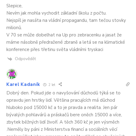
Slepice,
Nevím jak mohla vychodit základní školu z počtu.
Nejspíš je nasáta na vládní propagandu, tam tečou stovky
milionů.
V 70 se může dobelhat na Up pro zebracenku a jasat že
máme násobně předražené zbraně a letá se na klimatické
konference přes třetinu světa vládními tryskaci
Odpovědět
Karel Kadaník
2 let
Dobrý den. Pokud jde o navyšování důchodů týká se to
opravdu jen hrstky lidí. Většina pracujících má důchod
hluboko pod 15000 kč a to je pravda a realita. Jen pár
bývalých pohlavárů a práskačů bere oněch 15000 a více,
zbytek běžných lidí živoří. A těch 360 kč je jen výsměch
.Neměly by páni z Ministerstva financí a sociálních věcí