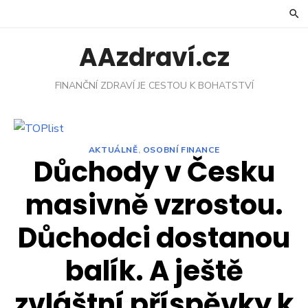
Skip
to
content
AAzdraví.cz
FINANČNÍ ZDRAVÍ JE CESTOU K BOHATSTVÍ
AKTUÁLNĚ
,
OSOBNÍ FINANCE
Důchody v Česku
masivně vzrostou.
Důchodci dostanou
balík. A ještě
zvláštní příspěvky k