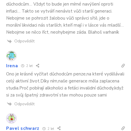
důchodcům… Vždyť to bude jen mírné navýšení oproti
inflaci… Takto se vytváří nenávist vůči starší generaci.
Nebojme se pohrozit žalobou vůči správci sítě, jde o
morální likvidaci nás starších, kteří mají i v lásce vás mladší…
Nebojme se něco říct, neohybejme záda. Blahoš varhaník
Odpovědět
Irena
2 let
Ono je krásné vyčítat důchodcům penze,na které vydělávali
celý aktivní život.Díky ním,naše generace měla zaplacena
studia.Proč pobírají alkoholici a feťáci invalidní důchody,když
si za svůj špatný zdravotní stav mohou pouze sami
Odpovědět
Pavel schwarz
2 let