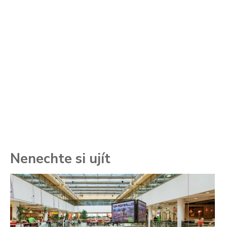
Nenechte si ujít
To
ře
se
ch
3.