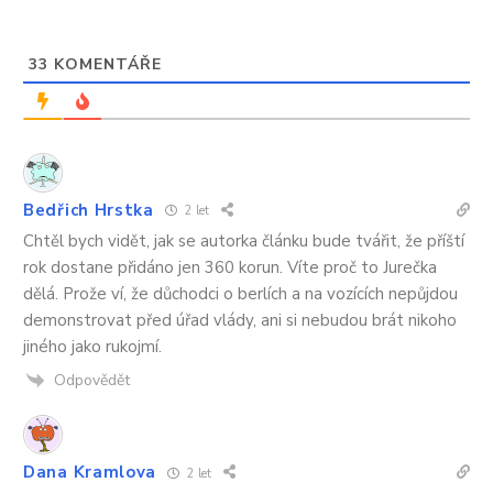
33
KOMENTÁŘE
Bedřich Hrstka
2 let
Chtěl bych vidět, jak se autorka článku bude tvářit, že příští
rok dostane přidáno jen 360 korun. Víte proč to Jurečka
dělá. Prože ví, že důchodci o berlích a na vozících nepůjdou
demonstrovat před úřad vlády, ani si nebudou brát nikoho
jiného jako rukojmí.
Odpovědět
Dana Kramlova
2 let