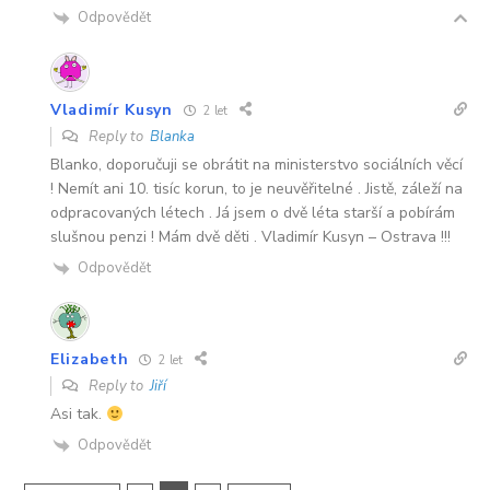
Odpovědět
Vladimír Kusyn
2 let
Reply to
Blanka
Blanko, doporučuji se obrátit na ministerstvo sociálních věcí
! Nemít ani 10. tisíc korun, to je neuvěřitelné . Jistě, záleží na
odpracovaných létech . Já jsem o dvě léta starší a pobírám
slušnou penzi ! Mám dvě děti . Vladimír Kusyn – Ostrava !!!
Odpovědět
Elizabeth
2 let
Reply to
Jiří
Asi tak.
Odpovědět