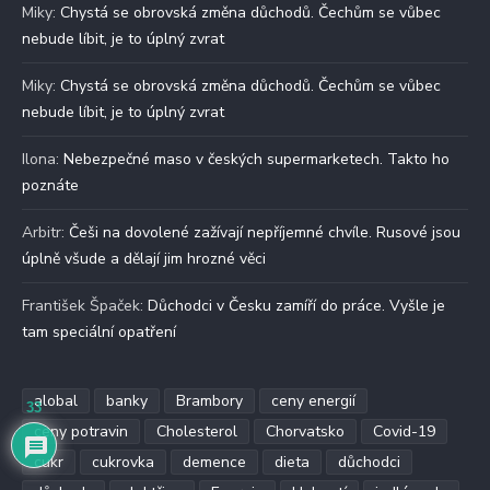
Miky
:
Chystá se obrovská změna důchodů. Čechům se vůbec
nebude líbit, je to úplný zvrat
Miky
:
Chystá se obrovská změna důchodů. Čechům se vůbec
nebude líbit, je to úplný zvrat
Ilona
:
Nebezpečné maso v českých supermarketech. Takto ho
poznáte
Arbitr
:
Češi na dovolené zažívají nepříjemné chvíle. Rusové jsou
úplně všude a dělají jim hrozné věci
František Špaček
:
Důchodci v Česku zamíří do práce. Vyšle je
tam speciální opatření
alobal
banky
Brambory
ceny energií
33
ceny potravin
Cholesterol
Chorvatsko
Covid-19
cukr
cukrovka
demence
dieta
důchodci