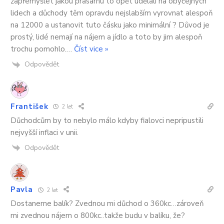
zapřemýšlet jakou prasarnu to opět udělali na obyčejných
lidech a důchody těm opravdu nejslabším vyrovnat alespoň
na 12000 a ustanovit tuto čásku jako minimální ? Důvod je
prostý, lidé nemají na nájem a jídlo a toto by jim alespoň
trochu pomohlo.
…
Číst vice »
Odpovědět
František
2 let
Důchodcům by to nebylo málo kdyby fialovci nepripustili
nejvyšší inflaci v unii.
Odpovědět
Pavla
2 let
Dostaneme balík? Zvednou mi důchod o 360kc…zároveň
mi zvednou nájem o 800kc..takže budu v balíku, že?