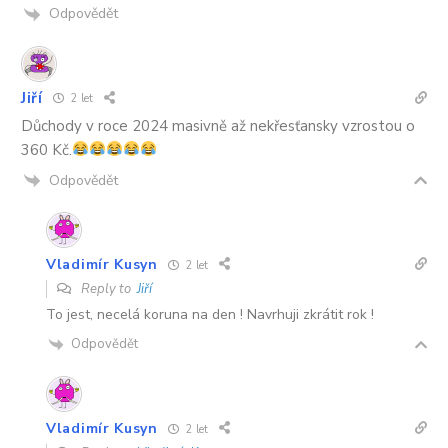
Odpovědět
Jiří
2 let
Důchody v roce 2024 masivně až nekřesťansky vzrostou o
360 Kč.
Odpovědět
Vladimír Kusyn
2 let
Reply to
Jiří
To jest, necelá koruna na den ! Navrhuji zkrátit rok !
Odpovědět
Vladimír Kusyn
2 let