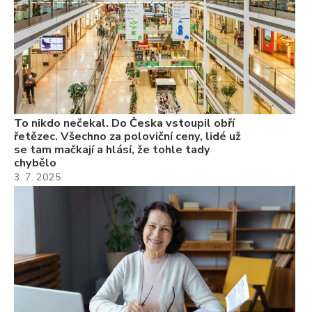
Va
ne
ch
22
Če
Ně
7.
To nikdo nečekal. Do Česka vstoupil obří
řetězec. Všechno za poloviční ceny, lidé už
se tam mačkají a hlásí, že tohle tady
chybělo
3. 7. 2025