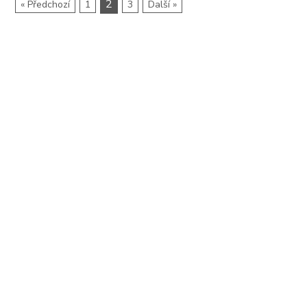
2
« Předchozí
1
3
Další »