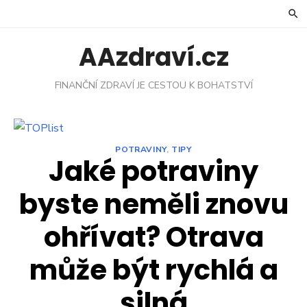
Skip
to
content
AAzdraví.cz
FINANČNÍ ZDRAVÍ JE CESTOU K BOHATSTVÍ
POTRAVINY
,
TIPY
Jaké potraviny
byste neměli znovu
ohřívat? Otrava
může být rychlá a
silná