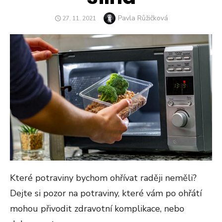
Author
Pavla Růžičková
POSTED
27. 11. 2021
ON
Které potraviny bychom ohřívat raději neměli?
Dejte si pozor na potraviny, které vám po ohřátí
mohou přivodit zdravotní komplikace, nebo