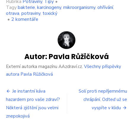
Rubrika
Potraviny
,
Tipy
•
Tagy
bakterie
,
karcinogeny
,
mikroorganismy
,
ohřívání
,
otrava
,
potraviny
,
toxický
u
•
2 komentáře
textu
s
názvem
Jaké
potraviny
byste
Autor:
Pavla Růžičková
neměli
znovu
Externí autorka magazínu AAzdraví.cz.
Všechny příspěvky
ohřívat?
autora Pavla Růžičková
Otrava
může
Navigace
být
Je instantní káva
Solí proti nepříjemnému
rychlá
hazardem pro vaše zdraví?
chrápání. Odteď už se
pro
a
Některá zjištění jsou velmi
silná
vyspíte v klidu
příspěvek
znepokojivá