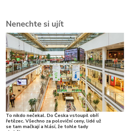
Nenechte si ujít
To
ře
se
ch
3.
Va
ne
ch
22
Če
Ně
7.
To nikdo nečekal. Do Česka vstoupil obří
řetězec. Všechno za poloviční ceny, lidé už
se tam mačkají a hlásí, že tohle tady