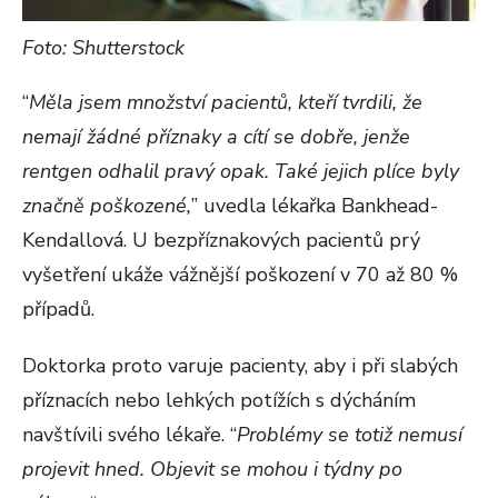
Foto: Shutterstock
“
Měla jsem množství pacientů, kteří tvrdili, že
nemají žádné příznaky a cítí se dobře, jenže
rentgen odhalil pravý opak. Také jejich plíce byly
značně poškozené,
” uvedla lékařka Bankhead-
Kendallová. U bezpříznakových pacientů prý
vyšetření ukáže vážnější poškození v 70 až 80 %
případů.
Doktorka proto varuje pacienty, aby i při slabých
příznacích nebo lehkých potížích s dýcháním
navštívili svého lékaře. “
Problémy se totiž nemusí
projevit hned. Objevit se mohou i týdny po