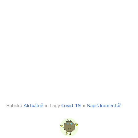
on
Rubrika
Aktuálně
•
Tagy
Covid-19
•
Napiš komentář
Lékařka
odhalila
drsnou
realitu.
Plíce