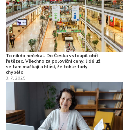
Va
ne
ch
22
Če
Ně
7.
To nikdo nečekal. Do Česka vstoupil obří
řetězec. Všechno za poloviční ceny, lidé už
se tam mačkají a hlásí, že tohle tady
chybělo
3. 7. 2025