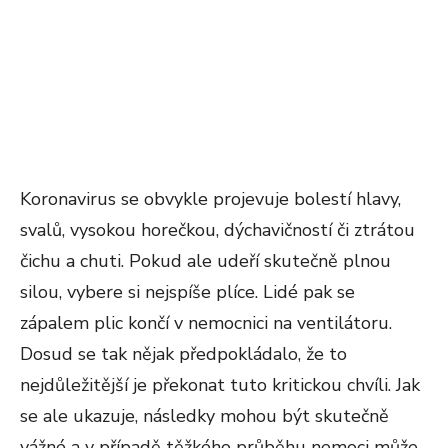
Koronavirus se obvykle projevuje bolestí hlavy,
svalů, vysokou horečkou, dýchavičností či ztrátou
čichu a chuti. Pokud ale udeří skutečně plnou
silou, vybere si nejspíše plíce. Lidé pak se
zápalem plic končí v nemocnici na ventilátoru.
Dosud se tak nějak předpokládalo, že to
nejdůležitější je překonat tuto kritickou chvíli. Jak
se ale ukazuje, následky mohou být skutečně
vážné a v případě těžkého průběhu nemoci může