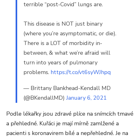
terrible “post-Covid” lungs are.
This disease is NOT just binary
(where you’re asymptomatic, or die).
There is a LOT of morbidity in-
between, & what we’re afraid will
turn into years of pulmonary
problems.
https://t.co/vt6syWJhpq
— Brittany Bankhead-Kendall MD
(@BKendallMD)
January 6, 2021
Podle lékařky jsou zdravé plíce na snímcích tmavé
a přehledné. Kuřáci je mají mírně zamlžené a
pacienti s koronavirem bílé a nepřehledné. Je na