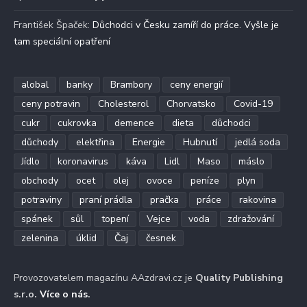
František Špaček
:
Důchodci v Česku zamíří do práce. Vyšle je
tam speciální opatření
alobal
banky
Brambory
ceny energií
ceny potravin
Cholesterol
Chorvatsko
Covid-19
cukr
cukrovka
demence
dieta
důchodci
důchody
elektřina
Energie
Hubnutí
jedlá soda
Jídlo
koronavirus
káva
Lidl
Maso
máslo
obchody
ocet
olej
ovoce
peníze
plyn
potraviny
praní prádla
pračka
práce
rakovina
spánek
sůl
topení
Vejce
voda
zdražování
zelenina
úklid
Čaj
česnek
Provozovatelem magazínu AAzdravi.cz je
Quality Publishing
s.r.o.
Více o nás
.