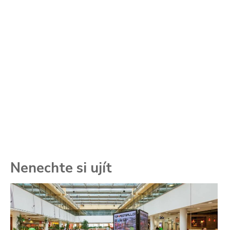
Nenechte si ujít
To
ře
se
ch
3.