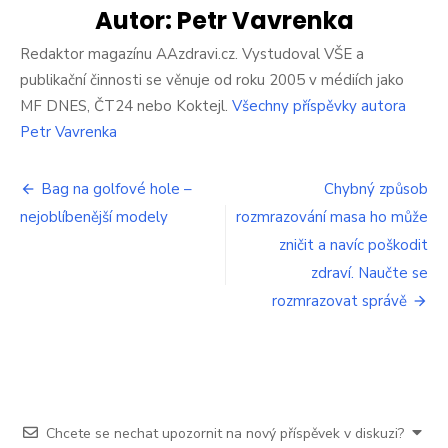
po
Autor:
Petr Vavrenka
covidu-
19
Redaktor magazínu AAzdravi.cz. Vystudoval VŠE a
vypadají
publikační činnosti se věnuje od roku 2005 v médiích jako
hůře
MF DNES, ČT24 nebo Koktejl.
Všechny příspěvky autora
než
Petr Vavrenka
nejhorší
plíce
kuřáka,
Navigace
Bag na golfové hole –
Chybný způsob
a
to
nejoblíbenější modely
rozmrazování masa ho může
pro
i
zničit a navíc poškodit
u
příspěvek
zdraví. Naučte se
bezpříz
pacient
rozmrazovat správě
Chcete se nechat upozornit na nový příspěvek v diskuzi?