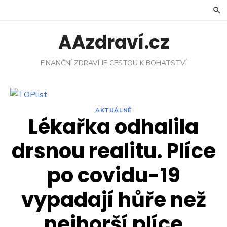
Skip
to
content
AAzdraví.cz
FINANČNÍ ZDRAVÍ JE CESTOU K BOHATSTVÍ
AKTUÁLNĚ
Lékařka odhalila
drsnou realitu. Plíce
po covidu-19
vypadají hůře než
nejhorší plíce