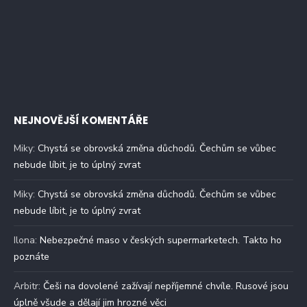
NEJNOVĚJŠÍ KOMENTÁŘE
Miky
:
Chystá se obrovská změna důchodů. Čechům se vůbec
nebude líbit, je to úplný zvrat
Miky
:
Chystá se obrovská změna důchodů. Čechům se vůbec
nebude líbit, je to úplný zvrat
Ilona
:
Nebezpečné maso v českých supermarketech. Takto ho
poznáte
Arbitr
:
Češi na dovolené zažívají nepříjemné chvíle. Rusové jsou
úplně všude a dělají jim hrozné věci