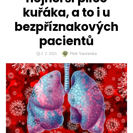
kuřáka, a to i u
bezpříznakových
pacientů
Author
Petr Vavrenka
POSTED
2. 2. 2021
ON