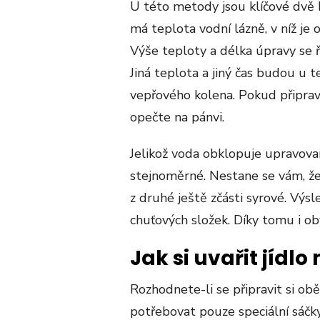
U této metody jsou klíčové dvě 
má teplota vodní lázně, v níž je
Výše teploty a délka úpravy se 
Jiná teplota a jiný čas budou u t
vepřového kolena. Pokud připrav
opečte na pánvi.
Jelikož voda obklopuje upravovan
stejnoměrné. Nestane se vám, že
z druhé ještě zčásti syrové. Výs
chuťových složek. Díky tomu i ob
Jak si uvařit jídl
Rozhodnete-li se připravit si ob
potřebovat pouze speciální sáčk