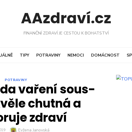
AAzdraví.cz
FINANČNÍ ZDRAVÍ JE CESTOU K BOHATSTVÍ
UÁLNĚ
TIPY
POTRAVINY
NEMOCI
DOMÁCNOST
SP
POTRAVINY
oda vaření sous-
kvěle chutná a
ruje zdraví
Author
Evžena Janovská
D
2019