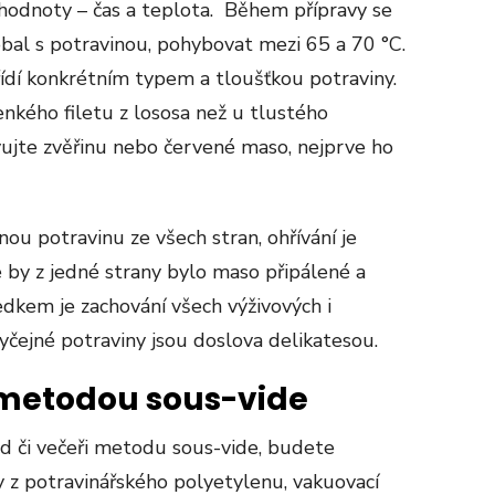
hodnoty – čas a teplota. Během přípravy se
 obal s potravinou, pohybovat mezi 65 a 70 °C.
řídí konkrétním typem a tloušťkou potraviny.
enkého filetu z lososa než u tlustého
ujte zvěřinu nebo červené maso, nejprve ho
ou potravinu ze všech stran, ohřívání je
 by z jedné strany bylo maso připálené a
ledkem je zachování všech výživových i
yčejné potraviny jsou doslova delikatesou.
o metodou sous-vide
ěd či večeři metodu sous-vide, budete
y z potravinářského polyetylenu, vakuovací