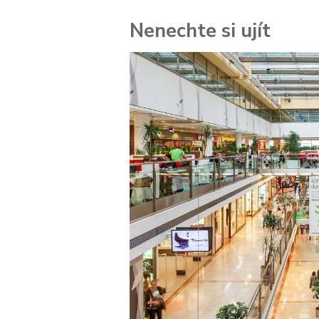
Nenechte si ujít
 za
kolik