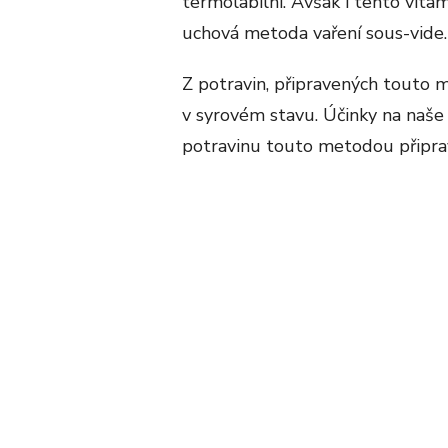
termolabilní. Avšak i tento vitam
uchová metoda vaření sous-vide.
Z potravin, připravených touto 
v syrovém stavu. Účinky na naše 
potravinu touto metodou připra