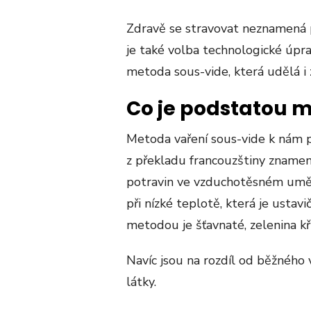
ON
Zdravě se stravovat neznamená p
je také volba technologické úprav
metoda sous-vide, která udělá i 
Co je podstatou 
Metoda vaření sous-vide k nám při
z překladu francouzštiny znamená
potravin ve vzduchotěsném umě
při nízké teplotě, která je usta
metodou je šťavnaté, zelenina k
Navíc jsou na rozdíl od běžného 
látky.