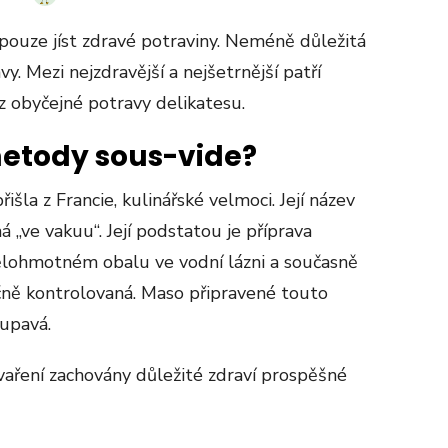
ouze jíst zdravé potraviny. Neméně důležitá
y. Mezi nejzdravější a nejšetrnější patří
z obyčejné potravy delikatesu.
metody sous-vide?
šla z Francie, kulinářské velmoci. Její název
 „ve vakuu“. Její podstatou je příprava
lohmotném obalu ve vodní lázni a současně
vičně kontrolovaná. Maso připravené touto
řupavá.
vaření zachovány důležité zdraví prospěšné