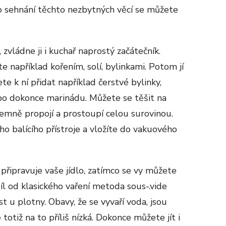
 Po sehnání těchto nezbytných věcí se můžete
zvládne ji i kuchař naprostý začátečník.
e například kořením, solí, bylinkami. Potom jí
e k ní přidat například čerstvé bylinky,
bo dokonce marinádu. Můžete se těšit na
ájemně propojí a prostoupí celou surovinou.
o balícího přístroje a vložíte do vakuového
 připravuje vaše jídlo, zatímco se vy můžete
l od klasického vaření metoda sous-.vide
t u plotny. Obavy, že se vyvaří voda, jsou
 totiž na to příliš nízká. Dokonce můžete jít i