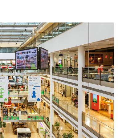
To nikdo 
poloviční
chybělo
3. 7. 2025
Valorizac
jim bude 
22. 5. 202
Češi plat
7. 1. 2025