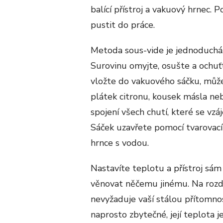
balící přístroj a vakuový hrnec.
pustit do práce.
Metoda sous-vide je jednoduchá, 
Surovinu omyjte, osušte a ochuťt
vložte do vakuového sáčku, můžet
plátek citronu, kousek másla ne
spojení všech chutí, které se vz
Sáček uzavřete pomocí tvarovacíh
hrnce s vodou.
Nastavíte teplotu a přístroj sám
věnovat něčemu jinému. Na rozdí
nevyžaduje vaší stálou přítomnos
naprosto zbytečné, její teplota je