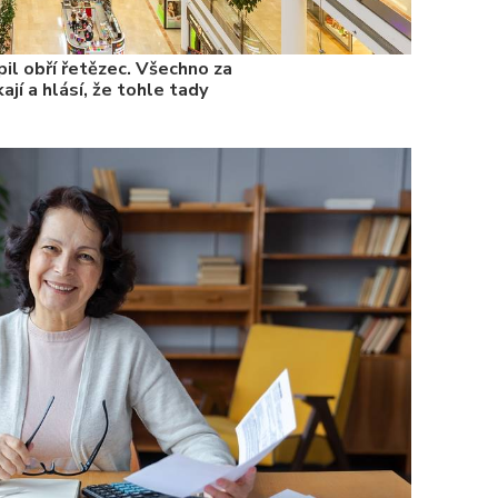
il obří řetězec. Všechno za
ají a hlásí, že tohle tady