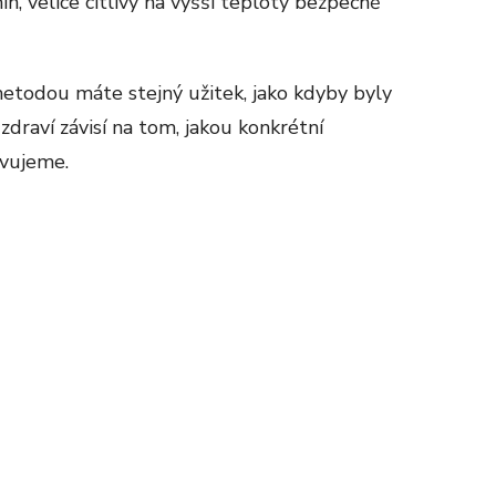
ín, velice citlivý na vyšší teploty bezpečně
metodou máte stejný užitek, jako kdyby byly
zdraví závisí na tom, jakou konkrétní
vujeme.