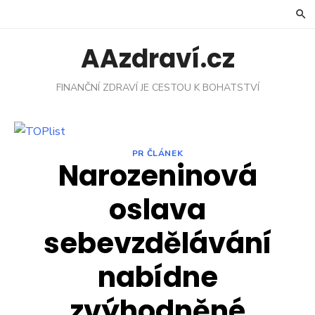
Skip
to
content
AAzdraví.cz
FINANČNÍ ZDRAVÍ JE CESTOU K BOHATSTVÍ
PR ČLÁNEK
Narozeninová
oslava
sebevzdělávání
nabídne
zvýhodněné