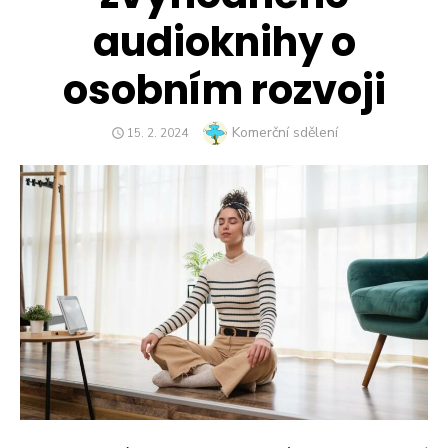
audioknihy o
osobním rozvoji
Author
Komerční sdělení
POSTED
15. 2. 2024
ON