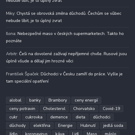
nebude líbit, je to úplný zvrat
Miky
:
Chystá se obrovská změna důchodů. Čechům se vůbec
nebude líbit, je to úplný zvrat
Ilona
:
Nebezpečné maso v českých supermarketech. Takto ho
poznáte
Arbitr
:
Češi na dovolené zažívají nepříjemné chvíle. Rusové jsou
úplně všude a dělají jim hrozné věci
František Špaček
:
Důchodci v Česku zamíří do práce. Vyšle je
tam speciální opatření
alobal
banky
Brambory
ceny energií
ceny potravin
Cholesterol
Chorvatsko
Covid-19
cukr
cukrovka
demence
dieta
důchodci
důchody
elektřina
Energie
Hubnutí
jedlá soda
Jídlo
koronavirus
káva
Lidl
Maso
máslo