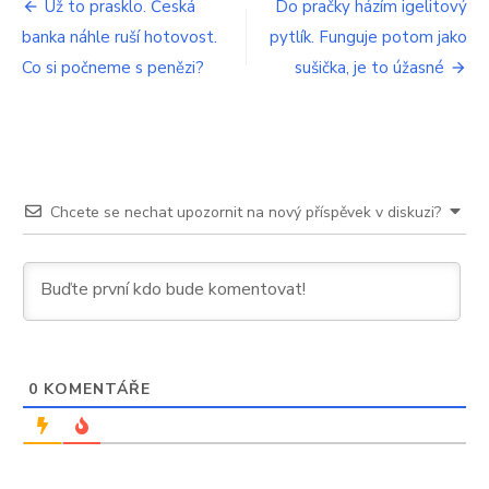
Navigace
sebevzdělávání
Už to prasklo. Česká
Do pračky házím igelitový
nabídne
banka náhle ruší hotovost.
pytlík. Funguje potom jako
pro
zvýhodněné
audioknihy
Co si počneme s penězi?
sušička, je to úžasné
příspěvek
o
osobním
rozvoji
Chcete se nechat upozornit na nový příspěvek v diskuzi?
0
KOMENTÁŘE