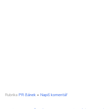
on
Rubrika
PR článek
•
Napiš komentář
Narozeninová
oslava