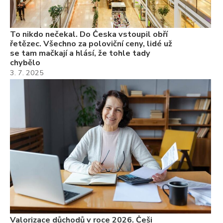
7.
To nikdo nečekal. Do Česka vstoupil obří
řetězec. Všechno za poloviční ceny, lidé už
se tam mačkají a hlásí, že tohle tady
chybělo
3. 7. 2025
Valorizace důchodů v roce 2026. Češi