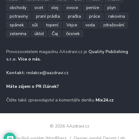
obchody
ocet
olej
ovoce
peníze
plyn
potraviny
praní prádla
pračka
práce
rakovina
spánek
sůl
topení
Vejce
voda
zdražování
zelenina
úklid
Čaj
česnek
Provozovatelem magazínu AAzdravi.cz je
Quality Publishing
s.r.o.
Více o nás
.
Kontakt:
redakce@aazdravi.cz
Máte zájem o PR článek?
Čtěte také zpravodajství a komentáře deníku
Mix24.cz
© 2026 AAzdraví.cz
Používá systém WordPress
/
Design vyrobil Design Lab