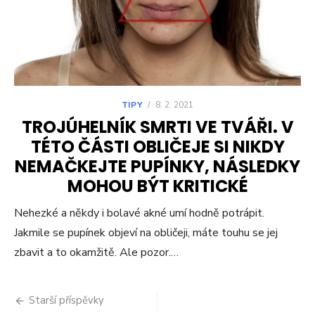
TIPY
/
8. 2. 2021
TROJÚHELNÍK SMRTI VE TVÁŘI. V
TÉTO ČÁSTI OBLIČEJE SI NIKDY
NEMAČKEJTE PUPÍNKY, NÁSLEDKY
MOHOU BÝT KRITICKÉ
Nehezké a někdy i bolavé akné umí hodně potrápit.
Jakmile se pupínek objeví na obličeji, máte touhu se jej
zbavit a to okamžitě. Ale pozor.…
Navigace
Starší příspěvky