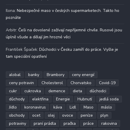
Ilona
:
Nebezpečné maso v českých supermarketech. Takto ho
poznáte
Arbitr
:
Češi na dovolené zažívají nepříjemné chvíle. Rusové jsou
úplně všude a dělají jim hrozné věci
František Špaček
:
Důchodci v Česku zamíří do práce. Vyšle je
tam speciální opatření
alobal
banky
Brambory
ceny energií
ceny potravin
Cholesterol
Chorvatsko
Covid-19
cukr
cukrovka
demence
dieta
důchodci
důchody
elektřina
Energie
Hubnutí
jedlá soda
Jídlo
koronavirus
káva
Lidl
Maso
máslo
obchody
ocet
olej
ovoce
peníze
plyn
potraviny
praní prádla
pračka
práce
rakovina