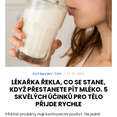
POTRAVINY
,
TIPY
/
17. 12. 2021
LÉKAŘKA ŘEKLA, CO SE STANE,
KDYŽ PŘESTANETE PÍT MLÉKO. 5
SKVĚLÝCH ÚČINKŮ PRO TĚLO
PŘIJDE RYCHLE
Mléčné produkty mají kontroverzní pověst. Na jedné