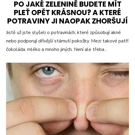
PO JAKÉ ZELENINĚ BUDETE MÍT
PLEŤ OPĚT KRÁSNOU? A KTERÉ
POTRAVINY JI NAOPAK ZHORŠUJÍ
Jistě už jste slyšeli o potravinách, které způsobují akné
nebo podporují dřívější stárnutí pokožky. Mezi takové patří
čokoláda, mléko a mnoho jiných. Není ale třeba…