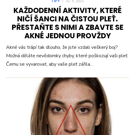
TIPY
/
31. 5. 2021
KAŽDODENNÍ AKTIVITY, KTERÉ
NIČÍ ŠANCI NA ČISTOU PLEŤ.
PŘESTAŇTE S NIMI A ZBAVTE SE
AKNÉ JEDNOU PROVŽDY
Akné vás trápí tak dlouho, že jste vzdali veškerý boj?
Možná děláte nevědomky chyby, které poškozují vaši pleť.
Čemu se vyvarovat, aby vaše pleť zářila…