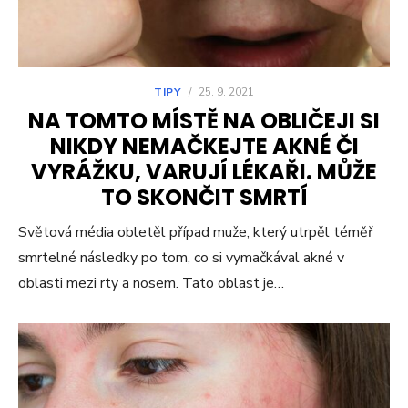
TIPY
/
25. 9. 2021
NA TOMTO MÍSTĚ NA OBLIČEJI SI
NIKDY NEMAČKEJTE AKNÉ ČI
VYRÁŽKU, VARUJÍ LÉKAŘI. MŮŽE
TO SKONČIT SMRTÍ
Světová média obletěl případ muže, který utrpěl téměř
smrtelné následky po tom, co si vymačkával akné v
oblasti mezi rty a nosem. Tato oblast je…