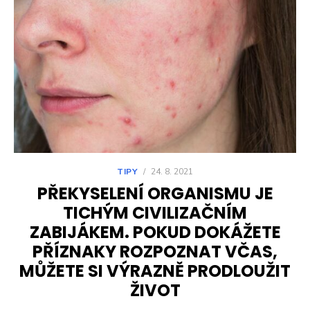
TIPY
/
24. 8. 2021
PŘEKYSELENÍ ORGANISMU JE
TICHÝM CIVILIZAČNÍM
ZABIJÁKEM. POKUD DOKÁŽETE
PŘÍZNAKY ROZPOZNAT VČAS,
MŮŽETE SI VÝRAZNĚ PRODLOUŽIT
ŽIVOT