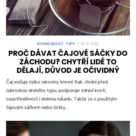
DOMÁCNOST
,
TIPY
/
11. 6. 2022
PROČ DÁVAT ČAJOVÉ SÁČKY DO
ZÁCHODU? CHYTŘÍ LIDÉ TO
DĚLAJÍ, DŮVOD JE OČIVIDNÝ
Čaj snižuje riziko rakoviny, krevní tlak, chrání před
cukrovkou druhého typu, podporuje zdraví kostí,
soustředěnost i dobrou náladu. Takže co s použitým
čajovým sáčkem nebo lístky,…