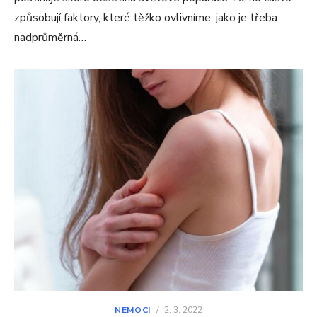
způsobují faktory, které těžko ovlivníme, jako je třeba
nadprůměrná…
NEMOCI
/
2. 3. 2022