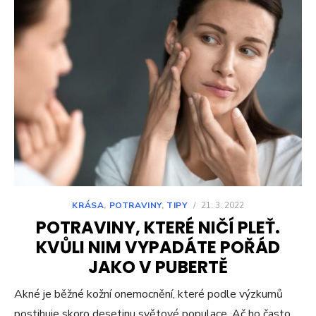
KRÁSA
,
POTRAVINY
,
TIPY
/
21. 3. 2022
POTRAVINY, KTERÉ NIČÍ PLEŤ.
KVŮLI NIM VYPADÁTE POŘÁD
JAKO V PUBERTĚ
Akné je běžné kožní onemocnění, které podle výzkumů
postihuje skoro desetinu světové populace. Ač ho často