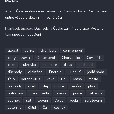
poznáte
Arbitr
:
Češi na dovolené zažívají nepříjemné chvíle. Rusové jsou
úplně všude a dělají jim hrozné věci
František Špaček
:
Důchodci v Česku zamíří do práce. Vyšle je
tam speciální opatření
alobal
banky
Brambory
ceny energií
ceny potravin
Cholesterol
Chorvatsko
Covid-19
cukr
cukrovka
demence
dieta
důchodci
důchody
elektřina
Energie
Hubnutí
jedlá soda
Jídlo
koronavirus
káva
Lidl
Maso
máslo
obchody
ocet
olej
ovoce
peníze
plyn
potraviny
praní prádla
pračka
práce
rakovina
spánek
sůl
topení
Vejce
voda
zdražování
zelenina
úklid
Čaj
česnek