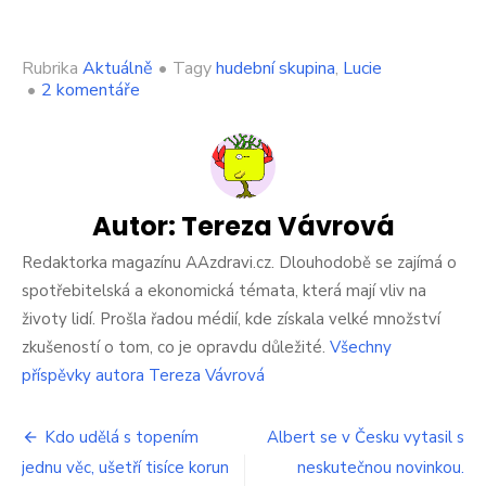
Rubrika
Aktuálně
•
Tagy
hudební skupina
,
Lucie
u
•
2 komentáře
textu
s
názvem
V
Česku
se
Autor:
Tereza Vávrová
náhle
rozpadla
Redaktorka magazínu AAzdravi.cz. Dlouhodobě se zajímá o
slavná
spotřebitelská a ekonomická témata, která mají vliv na
kapela.
životy lidí. Prošla řadou médií, kde získala velké množství
Lidé
zkušeností o tom, co je opravdu důležité.
Všechny
nechápou,
už
příspěvky autora Tereza Vávrová
tu
nádheru
Navigace
nikdy
Kdo udělá s topením
Albert se v Česku vytasil s
neuslyší
jednu věc, ušetří tisíce korun
neskutečnou novinkou.
pro