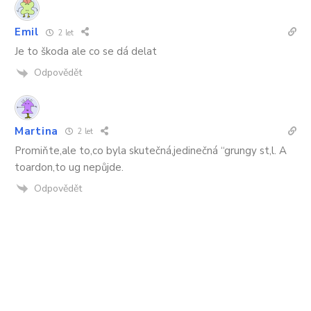
Emil
2 let
Je to škoda ale co se dá delat
Odpovědět
Martina
2 let
Promiňte,ale to,co byla skutečná,jedinečná “grungy st,l. A
toardon,to ug nepůjde.
Odpovědět