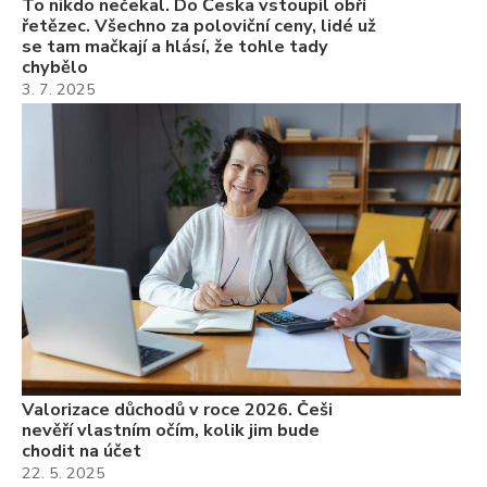
To nikdo nečekal. Do Česka vstoupil obří
řetězec. Všechno za poloviční ceny, lidé už
se tam mačkají a hlásí, že tohle tady
chybělo
3. 7. 2025
Valorizace důchodů v roce 2026. Češi
nevěří vlastním očím, kolik jim bude
chodit na účet
22. 5. 2025