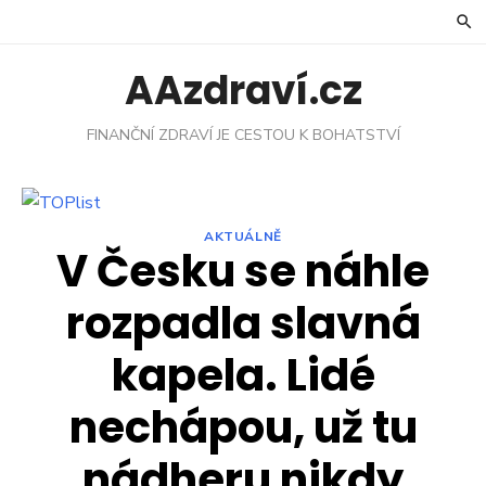
Skip
to
content
AAzdraví.cz
FINANČNÍ ZDRAVÍ JE CESTOU K BOHATSTVÍ
AKTUÁLNĚ
V Česku se náhle
rozpadla slavná
kapela. Lidé
nechápou, už tu
nádheru nikdy