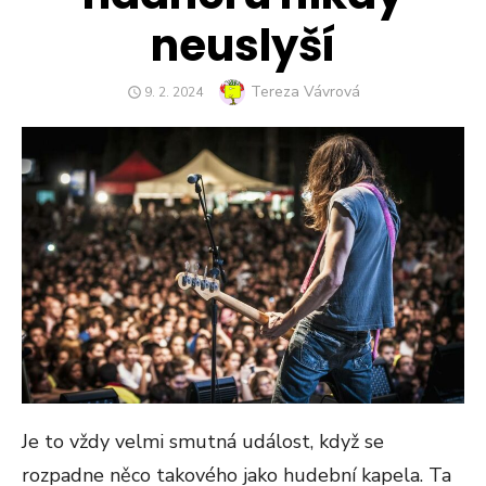
neuslyší
Author
Tereza Vávrová
POSTED
9. 2. 2024
ON
Je to vždy velmi smutná událost, když se
rozpadne něco takového jako hudební kapela. Ta