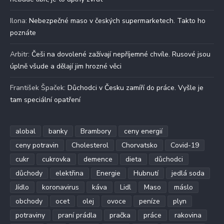
Ilona
:
Nebezpečné maso v českých supermarketech. Takto ho
poznáte
Arbitr
:
Češi na dovolené zažívají nepříjemné chvíle. Rusové jsou
úplně všude a dělají jim hrozné věci
František Špaček
:
Důchodci v Česku zamíří do práce. Vyšle je
tam speciální opatření
alobal
banky
Brambory
ceny energií
ceny potravin
Cholesterol
Chorvatsko
Covid-19
cukr
cukrovka
demence
dieta
důchodci
důchody
elektřina
Energie
Hubnutí
jedlá soda
Jídlo
koronavirus
káva
Lidl
Maso
máslo
obchody
ocet
olej
ovoce
peníze
plyn
potraviny
praní prádla
pračka
práce
rakovina