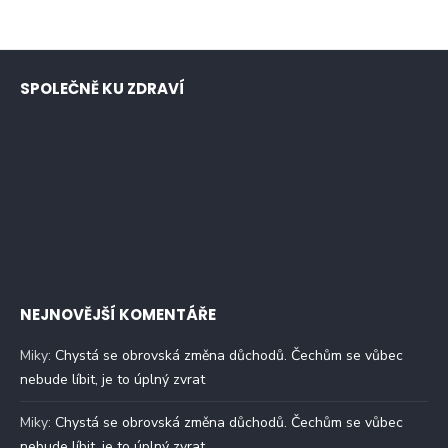
SPOLEČNĚ KU ZDRAVÍ
NEJNOVĚJŠÍ KOMENTÁŘE
Miky
:
Chystá se obrovská změna důchodů. Čechům se vůbec
nebude líbit, je to úplný zvrat
Miky
:
Chystá se obrovská změna důchodů. Čechům se vůbec
nebude líbit, je to úplný zvrat