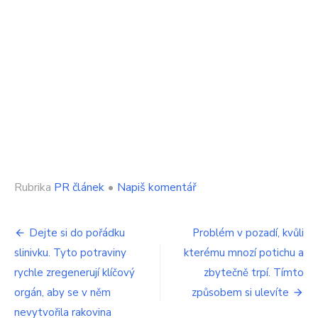
on
Rubrika
PR článek
•
Napiš komentář
Vědci
bilancují:
Navigace
Mikrobiom
Dejte si do pořádku
Problém v pozadí, kvůli
má
slinivku. Tyto potraviny
kterému mnozí potichu a
pro
pro
zdraví
rychle zregenerují klíčový
zbytečně trpí. Tímto
příspěvek
zásadní
orgán, aby se v něm
způsobem si ulevíte
význam
nevytvořila rakovina