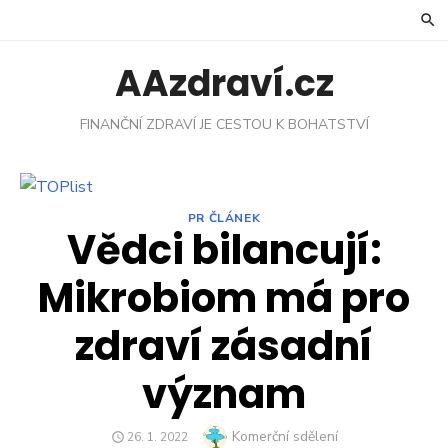
Skip
to
content
AAzdraví.cz
FINANČNÍ ZDRAVÍ JE CESTOU K BOHATSTVÍ
PR ČLÁNEK
Vědci bilancují:
Mikrobiom má pro
zdraví zásadní
význam
Author
Komerční sdělení
POSTED
26. 1. 2022