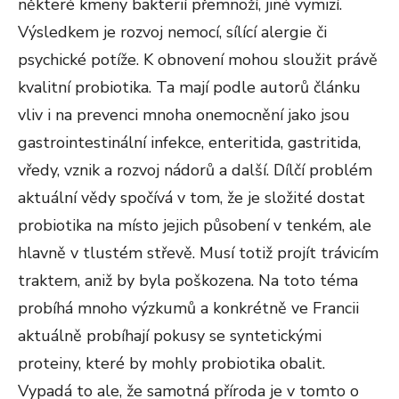
některé kmeny bakterií přemnoží, jiné vymizí.
Výsledkem je rozvoj nemocí, sílící alergie či
psychické potíže. K obnovení mohou sloužit právě
kvalitní probiotika. Ta mají podle autorů článku
vliv i na prevenci mnoha onemocnění jako jsou
gastrointestinální infekce, enteritida, gastritida,
vředy, vznik a rozvoj nádorů a další. Dílčí problém
aktuální vědy spočívá v tom, že je složité dostat
probiotika na místo jejich působení v tenkém, ale
hlavně v tlustém střevě. Musí totiž projít trávicím
traktem, aniž by byla poškozena. Na toto téma
probíhá mnoho výzkumů a konkrétně ve Francii
aktuálně probíhají pokusy se syntetickými
proteiny, které by mohly probiotika obalit.
Vypadá to ale, že samotná příroda je v tomto o