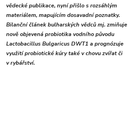
vědecké publikace, nyní přišlo s rozsáhlým
materiálem, mapujícím dosavadní poznatky.
Bilanční článek bulharských vědců mj. zmiňuje
nově objevená probiotika vodního původu
Lactobacillus Bulgaricus DWT1 a prognózuje
využití probiotické kúry také v chovu zvířat či
v rybářství.