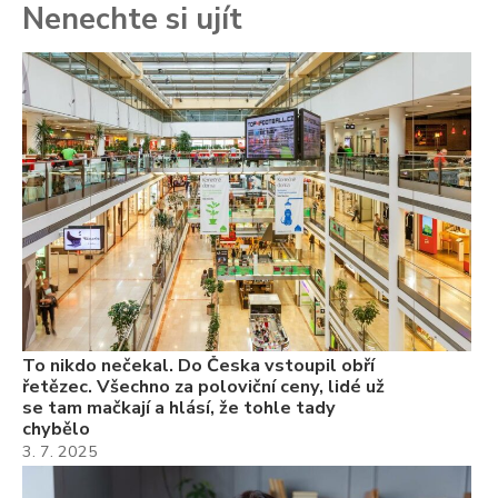
Nenechte si ujít
To
ře
se
ch
3.
Va
ne
ch
22
Če
Ně
7.
To nikdo nečekal. Do Česka vstoupil obří
řetězec. Všechno za poloviční ceny, lidé už
se tam mačkají a hlásí, že tohle tady
chybělo
3. 7. 2025