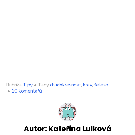
Rubrika
Tipy
•
Tagy
chudokrevnost
,
krev
,
železo
u
•
10 komentářů
textu
s
názvem
Nedostatek
železa
v
Autor:
Kateřina Lulková
krvi