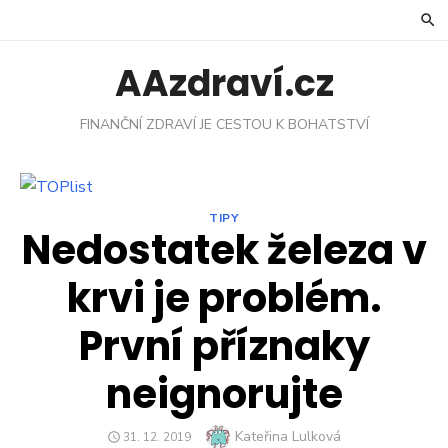
Skip
to
content
AAzdraví.cz
FINANČNÍ ZDRAVÍ JE CESTOU K BOHATSTVÍ
TIPY
Nedostatek železa v
krvi je problém.
První příznaky
neignorujte
Author
Kateřina Lulková
POSTED
31. 12. 2019