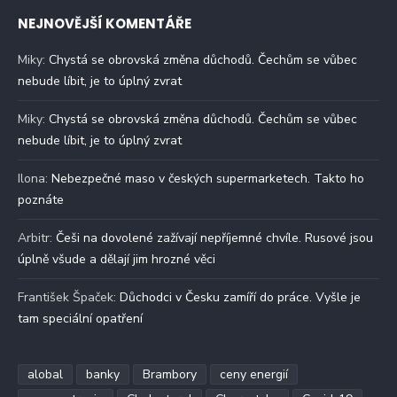
NEJNOVĚJŠÍ KOMENTÁŘE
Miky
:
Chystá se obrovská změna důchodů. Čechům se vůbec
nebude líbit, je to úplný zvrat
Miky
:
Chystá se obrovská změna důchodů. Čechům se vůbec
nebude líbit, je to úplný zvrat
Ilona
:
Nebezpečné maso v českých supermarketech. Takto ho
poznáte
Arbitr
:
Češi na dovolené zažívají nepříjemné chvíle. Rusové jsou
úplně všude a dělají jim hrozné věci
František Špaček
:
Důchodci v Česku zamíří do práce. Vyšle je
tam speciální opatření
alobal
banky
Brambory
ceny energií