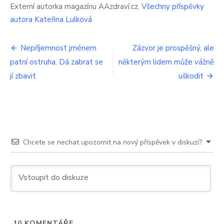
je
Externí autorka magazínu AAzdraví.cz.
Všechny příspěvky
problém.
autora Kateřina Lulková
První
příznaky
Navigace
neignorujte
Nepříjemnost jménem
Zázvor je prospěšný, ale
patní ostruha. Dá zabrat se
některým lidem může vážně
pro
jí zbavit
uškodit
příspěvek
Chcete se nechat upozornit na nový příspěvek v diskuzi?
10
KOMENTÁŘE