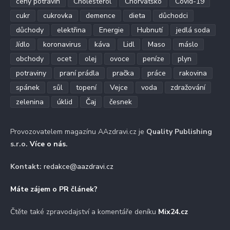
ceny potravin
Cholesterol
Chorvatsko
Covid-19
cukr
cukrovka
demence
dieta
důchodci
důchody
elektřina
Energie
Hubnutí
jedlá soda
Jídlo
koronavirus
káva
Lidl
Maso
máslo
obchody
ocet
olej
ovoce
peníze
plyn
potraviny
praní prádla
pračka
práce
rakovina
spánek
sůl
topení
Vejce
voda
zdražování
zelenina
úklid
Čaj
česnek
Provozovatelem magazínu AAzdravi.cz je
Quality Publishing
s.r.o.
Více o nás
.
Kontakt:
redakce@aazdravi.cz
Máte zájem o PR článek?
Čtěte také zpravodajství a komentáře deníku
Mix24.cz