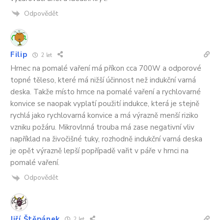
Odpovědět
Filip
2 let
Hrnec na pomalé vaření má příkon cca 700W a odporové
topné těleso, které má nižší účinnost než indukční varná
deska. Takže místo hrnce na pomalé vaření a rychlovarné
konvice se naopak vyplatí použití indukce, která je stejně
rychlá jako rychlovarná konvice a má výrazně menší riziko
vzniku požáru. Mikrovlnná trouba má zase negativní vliv
například na živočišné tuky, rozhodně indukční varná deska
je opět výrazně lepší popřípadě vařit v páře v hrnci na
pomalé vaření.
Odpovědět
Jiří Štěpánek
2 let