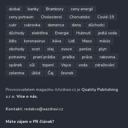
alobal
banky
Brambory
ceny energií
ceny potravin
Cholesterol
Chorvatsko
Covid-19
cukr
cukrovka
demence
dieta
důchodci
důchody
elektřina
Energie
Hubnutí
jedlá soda
Jídlo
koronavirus
káva
Lidl
Maso
máslo
obchody
ocet
olej
ovoce
peníze
plyn
potraviny
praní prádla
pračka
práce
rakovina
spánek
sůl
topení
Vejce
voda
zdražování
zelenina
úklid
Čaj
česnek
Provozovatelem magazínu AAzdravi.cz je
Quality Publishing
s.r.o.
Více o nás
.
Kontakt:
redakce@aazdravi.cz
Máte zájem o PR článek?