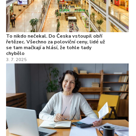
22
Če
Ně
7.
To nikdo nečekal. Do Česka vstoupil obří
řetězec. Všechno za poloviční ceny, lidé už
se tam mačkají a hlásí, že tohle tady
chybělo
3. 7. 2025