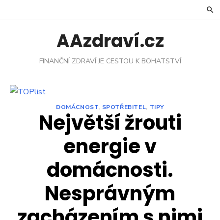
Skip
to
content
AAzdraví.cz
FINANČNÍ ZDRAVÍ JE CESTOU K BOHATSTVÍ
DOMÁCNOST
,
SPOTŘEBITEL
,
TIPY
Největší žrouti
energie v
domácnosti.
Nesprávným
zacházením s nimi