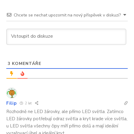
nimi
se
na
Chcete se nechat upozornit na nový příspěvek v diskuzi?
konci
roku
už
nedoplatíte
3
KOMENTÁŘE
Filip
2 let
Rozhodně ne LED žárovky, ale přímo LED světla. Zatímco
LED žárovky potřebují odraz světla a kryt krade více světla,
u LED světla všechny čipy míří přímo dolů a mají ideální
vyzařovací úhel a ideální kryt.