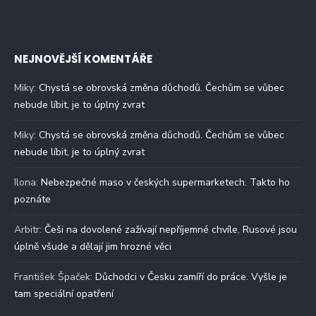
NEJNOVĚJŠÍ KOMENTÁŘE
Miky
:
Chystá se obrovská změna důchodů. Čechům se vůbec
nebude líbit, je to úplný zvrat
Miky
:
Chystá se obrovská změna důchodů. Čechům se vůbec
nebude líbit, je to úplný zvrat
Ilona
:
Nebezpečné maso v českých supermarketech. Takto ho
poznáte
Arbitr
:
Češi na dovolené zažívají nepříjemné chvíle. Rusové jsou
úplně všude a dělají jim hrozné věci
František Špaček
:
Důchodci v Česku zamíří do práce. Vyšle je
tam speciální opatření