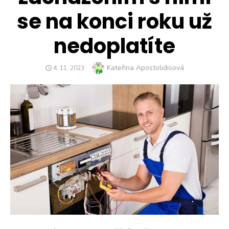
se na konci roku už
nedoplatíte
Author
Kateřina Apostolidisová
POSTED
4. 11. 2023
ON