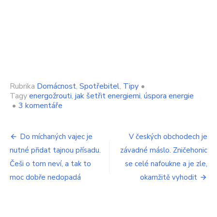
Rubrika
Domácnost
,
Spotřebitel
,
Tipy
•
Tagy
energožrouti
,
jak šetřit energiemi
,
úspora energie
u
•
3 komentáře
textu
s
Navigace
názvem
Do míchaných vajec je
V českých obchodech je
Největší
nutné přidat tajnou přísadu.
závadné máslo. Zničehonic
pro
žrouti
energie
Češi o tom neví, a tak to
se celé nafoukne a je zle,
příspěvek
v
moc dobře nedopadá
okamžitě vyhodit
domácnosti.
Nesprávným
zacházením
s