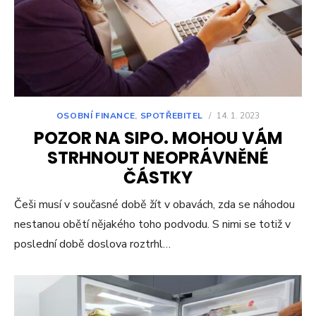
OSOBNÍ FINANCE
,
SPOTŘEBITEL
/
14. 1. 2023
POZOR NA SIPO. MOHOU VÁM
STRHNOUT NEOPRÁVNĚNÉ
ČÁSTKY
Češi musí v současné době žít v obavách, zda se náhodou
nestanou obětí nějakého toho podvodu. S nimi se totiž v
poslední době doslova roztrhl…