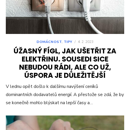
DOMÁCNOST
,
TIPY
/
4. 2. 2023
ÚŽASNÝ FÍGL, JAK UŠETŘIT ZA
ELEKTŘINU. SOUSEDI SICE
NEBUDOU RÁDI, ALE CO UŽ,
ÚSPORA JE DŮLEŽITĚJŠÍ
V lednu opět došlo k dalšímu navýšení ceníků
dominantních dodavatelů energií. A přestože se zdá, že by
se konečně mohlo blýskat na lepší časy a…