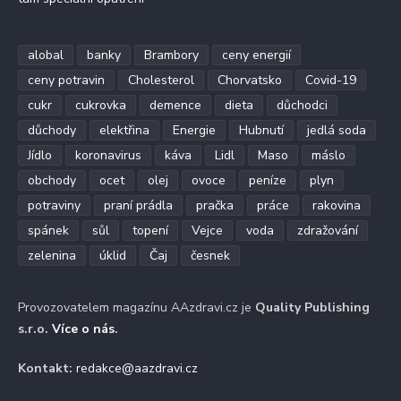
alobal
banky
Brambory
ceny energií
ceny potravin
Cholesterol
Chorvatsko
Covid-19
cukr
cukrovka
demence
dieta
důchodci
důchody
elektřina
Energie
Hubnutí
jedlá soda
Jídlo
koronavirus
káva
Lidl
Maso
máslo
obchody
ocet
olej
ovoce
peníze
plyn
potraviny
praní prádla
pračka
práce
rakovina
spánek
sůl
topení
Vejce
voda
zdražování
zelenina
úklid
Čaj
česnek
Provozovatelem magazínu AAzdravi.cz je
Quality Publishing
s.r.o.
Více o nás
.
Kontakt:
redakce@aazdravi.cz