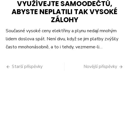
VYUŽÍVEJTE SAMOODEČTŮ,
ABYSTE NEPLATILI TAK VYSOKÉ
ZÁLOHY
Současné vysoké ceny elektřiny a plynu nedají mnohým
lidem doslova spát. Není divu, když se jim platby zvýšily
často mnohonásobně, a to i tehdy, vezmeme-li…
Navigace
Starší příspěvky
Novější příspěvky
pro
příspěvky