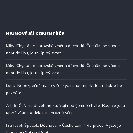
NEJNOVĚJŠÍ KOMENTÁŘE
Miky
:
Chystá se obrovská změna důchodů. Čechům se vůbec
nebude líbit, je to úplný zvrat
Miky
:
Chystá se obrovská změna důchodů. Čechům se vůbec
nebude líbit, je to úplný zvrat
Ilona
:
Nebezpečné maso v českých supermarketech. Takto ho
poznáte
Arbitr
:
Češi na dovolené zažívají nepříjemné chvíle. Rusové jsou
úplně všude a dělají jim hrozné věci
František Špaček
:
Důchodci v Česku zamíří do práce. Vyšle je
tam speciální opatření