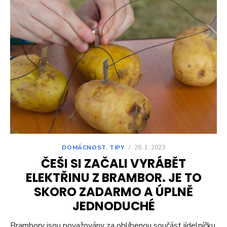
DOMÁCNOST
,
TIPY
/
28. 1. 2023
ČEŠI SI ZAČALI VYRÁBĚT
ELEKTŘINU Z BRAMBOR. JE TO
SKORO ZADARMO A ÚPLNĚ
JEDNODUCHÉ
Brambory jsou považovány za oblíbenou součást jídelníčku,