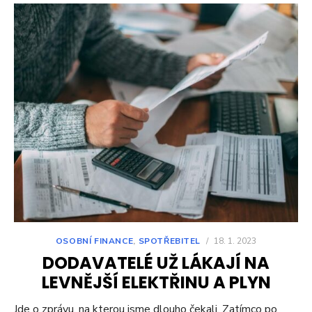
OSOBNÍ FINANCE
,
SPOTŘEBITEL
/
18. 1. 2023
DODAVATELÉ UŽ LÁKAJÍ NA
LEVNĚJŠÍ ELEKTŘINU A PLYN
Jde o zprávu, na kterou jsme dlouho čekali. Zatímco po