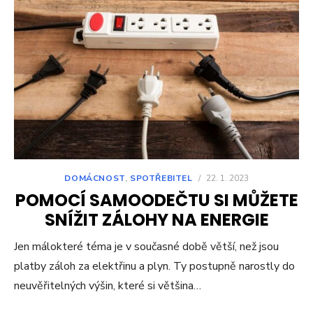
DOMÁCNOST
,
SPOTŘEBITEL
/
22. 1. 2023
POMOCÍ SAMOODEČTU SI MŮŽETE
SNÍŽIT ZÁLOHY NA ENERGIE
Jen málokteré téma je v současné době větší, než jsou
platby záloh za elektřinu a plyn. Ty postupně narostly do
neuvěřitelných výšin, které si většina…