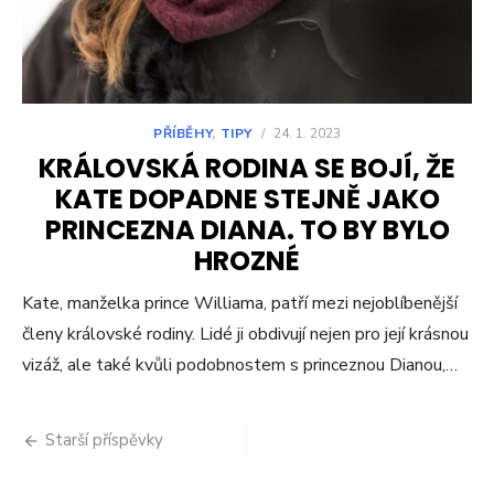
PŘÍBĚHY
,
TIPY
/
24. 1. 2023
KRÁLOVSKÁ RODINA SE BOJÍ, ŽE
KATE DOPADNE STEJNĚ JAKO
PRINCEZNA DIANA. TO BY BYLO
HROZNÉ
Kate, manželka prince Williama, patří mezi nejoblíbenější
členy královské rodiny. Lidé ji obdivují nejen pro její krásnou
vizáž, ale také kvůli podobnostem s princeznou Dianou,…
Navigace
Starší příspěvky
pro