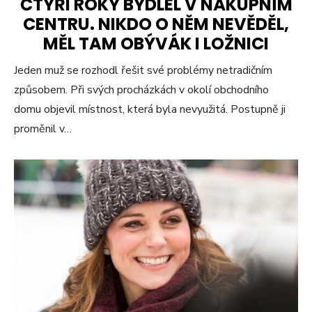
ČTYŘI ROKY BYDLEL V NÁKUPNÍM
CENTRU. NIKDO O NĚM NEVĚDĚL,
MĚL TAM OBÝVÁK I LOŽNICI
Jeden muž se rozhodl řešit své problémy netradičním
způsobem. Při svých procházkách v okolí obchodního
domu objevil místnost, která byla nevyužitá. Postupně ji
proměnil v…