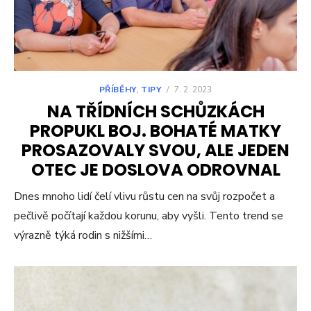
PŘÍBĚHY
,
TIPY
/
7. 2. 2023
NA TŘÍDNÍCH SCHŮZKÁCH
PROPUKL BOJ. BOHATÉ MATKY
PROSAZOVALY SVOU, ALE JEDEN
OTEC JE DOSLOVA ODROVNAL
Dnes mnoho lidí čelí vlivu růstu cen na svůj rozpočet a
pečlivě počítají každou korunu, aby vyšli. Tento trend se
výrazně týká rodin s nižšími…