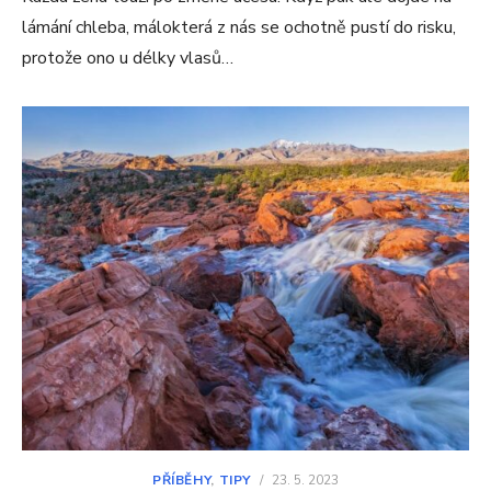
lámání chleba, málokterá z nás se ochotně pustí do risku,
protože ono u délky vlasů…
PŘÍBĚHY
,
TIPY
/
23. 5. 2023