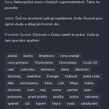
Ilona
:
Nebezpečné maso v českých supermarketech. Takto ho
poznáte
Arbitr
:
Češi na dovolené zažívají nepříjemné chvíle. Rusové jsou
úplně všude a dělají jim hrozné věci
František Špaček
:
Důchodci v Česku zamíří do práce. Vyšle je
tam speciální opatření
alobal
banky
Brambory
ceny energií
ceny potravin
Cholesterol
Chorvatsko
Covid-19
cukr
cukrovka
demence
dieta
důchodci
důchody
elektřina
Energie
Hubnutí
jedlá soda
Jídlo
koronavirus
káva
Lidl
Maso
máslo
obchody
ocet
olej
ovoce
peníze
plyn
potraviny
praní prádla
pračka
práce
rakovina
spánek
sůl
topení
Vejce
voda
zdražování