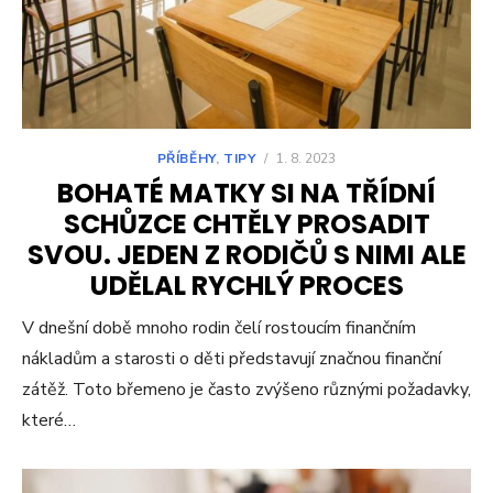
PŘÍBĚHY
,
TIPY
/
1. 8. 2023
BOHATÉ MATKY SI NA TŘÍDNÍ
SCHŮZCE CHTĚLY PROSADIT
SVOU. JEDEN Z RODIČŮ S NIMI ALE
UDĚLAL RYCHLÝ PROCES
V dnešní době mnoho rodin čelí rostoucím finančním
nákladům a starosti o děti představují značnou finanční
zátěž. Toto břemeno je často zvýšeno různými požadavky,
které…