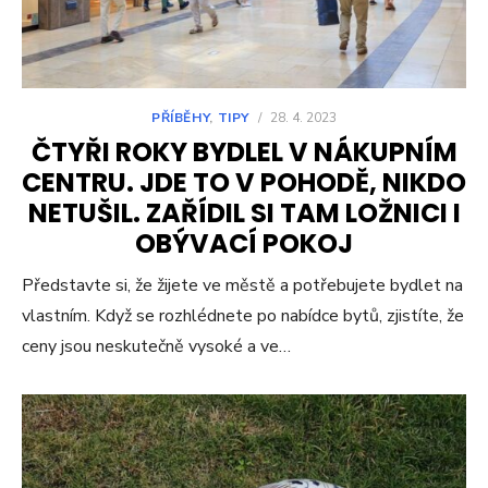
PŘÍBĚHY
,
TIPY
/
28. 4. 2023
ČTYŘI ROKY BYDLEL V NÁKUPNÍM
CENTRU. JDE TO V POHODĚ, NIKDO
NETUŠIL. ZAŘÍDIL SI TAM LOŽNICI I
OBÝVACÍ POKOJ
Představte si, že žijete ve městě a potřebujete bydlet na
vlastním. Když se rozhlédnete po nabídce bytů, zjistíte, že
ceny jsou neskutečně vysoké a ve…