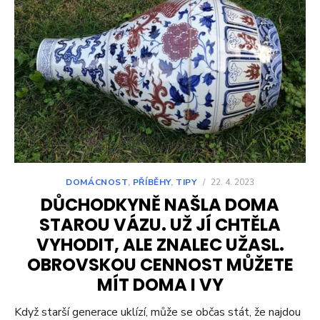
DOMÁCNOST
,
PŘÍBĚHY
,
TIPY
/
22. 4. 2023
DŮCHODKYNĚ NAŠLA DOMA
STAROU VÁZU. UŽ JÍ CHTĚLA
VYHODIT, ALE ZNALEC UŽASL.
OBROVSKOU CENNOST MŮŽETE
MÍT DOMA I VY
Když starší generace uklízí, může se občas stát, že najdou