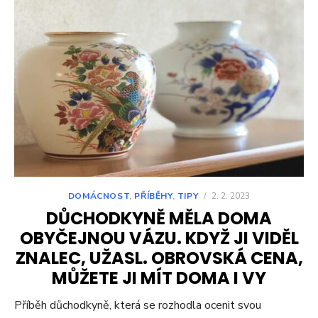
DOMÁCNOST
,
PŘÍBĚHY
,
TIPY
/
2. 2. 2023
DŮCHODKYNĚ MĚLA DOMA
OBYČEJNOU VÁZU. KDYŽ JI VIDĚL
ZNALEC, UŽASL. OBROVSKÁ CENA,
MŮŽETE JI MÍT DOMA I VY
Příběh důchodkyně, která se rozhodla ocenit svou