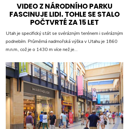
VIDEO Z NÁRODNÍHO PARKU
FASCINUJE LIDI. TOHLE SE STALO
POČTVRTÉ ZA 15 LET
Utah je specifický stát se svérázným terénem i svérázným
podnebím. Průměrná nadmořská výška v Utahu je 1860
m.n.m., což je o 1430 m více než je…