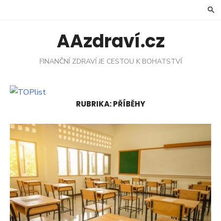
Skip
to
content
AAzdraví.cz
FINANČNÍ ZDRAVÍ JE CESTOU K BOHATSTVÍ
RUBRIKA:
PŘÍBĚHY