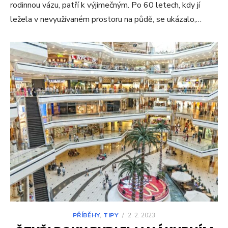
rodinnou vázu, patří k výjimečným. Po 60 letech, kdy jí
ležela v nevyužívaném prostoru na půdě, se ukázalo,…
PŘÍBĚHY
,
TIPY
/
2. 2. 2023