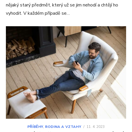
nějaký starý předmět, který už se jim nehodí a chtějí ho
vyhodit. V každém případě se…
PŘÍBĚHY
,
RODINA A VZTAHY
/
11. 4. 2023