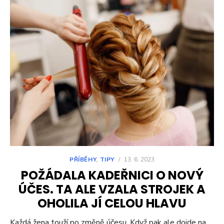
PŘÍBĚHY
,
TIPY
/
13. 6. 2023
POŽÁDALA KADEŘNICI O NOVÝ
ÚČES. TA ALE VZALA STROJEK A
OHOLILA JÍ CELOU HLAVU
Každá žena touží po změně účesu. Když pak ale dojde na