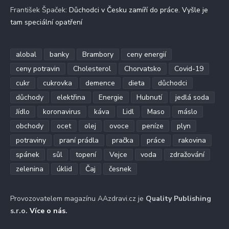
František Špaček
:
Důchodci v Česku zamíří do práce. Vyšle je
tam speciální opatření
alobal
banky
Brambory
ceny energií
ceny potravin
Cholesterol
Chorvatsko
Covid-19
cukr
cukrovka
demence
dieta
důchodci
důchody
elektřina
Energie
Hubnutí
jedlá soda
Jídlo
koronavirus
káva
Lidl
Maso
máslo
obchody
ocet
olej
ovoce
peníze
plyn
potraviny
praní prádla
pračka
práce
rakovina
spánek
sůl
topení
Vejce
voda
zdražování
zelenina
úklid
Čaj
česnek
Provozovatelem magazínu AAzdravi.cz je
Quality Publishing
s.r.o.
Více o nás
.