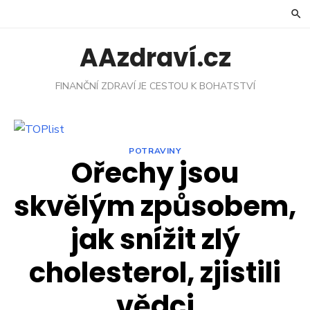
Skip
to
content
AAzdraví.cz
FINANČNÍ ZDRAVÍ JE CESTOU K BOHATSTVÍ
POTRAVINY
Ořechy jsou
skvělým způsobem,
jak snížit zlý
cholesterol, zjistili
vědci