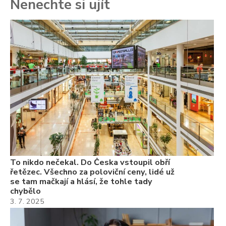
Nenechte si ujít
To
ře
se
ch
3.
Va
ne
ch
22
Če
Ně
7.
To nikdo nečekal. Do Česka vstoupil obří
řetězec. Všechno za poloviční ceny, lidé už
se tam mačkají a hlásí, že tohle tady
chybělo
3. 7. 2025