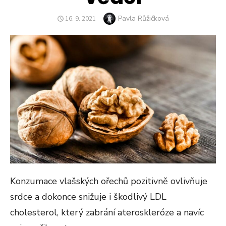
Author
Pavla Růžičková
POSTED
16. 9. 2021
ON
Konzumace vlašských ořechů pozitivně ovlivňuje
srdce a dokonce snižuje i škodlivý LDL
cholesterol, který zabrání ateroskleróze a navíc