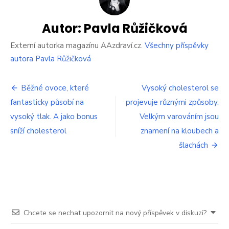
způsobem,
jak
snížit
Autor:
Pavla Růžičková
zlý
cholesterol,
Externí autorka magazínu AAzdraví.cz.
Všechny příspěvky
zjistili
autora Pavla Růžičková
vědci
Navigace
Běžné ovoce, které
Vysoký cholesterol se
fantasticky působí na
projevuje různými způsoby.
pro
vysoký tlak. A jako bonus
Velkým varováním jsou
příspěvek
sníží cholesterol
znamení na kloubech a
šlachách
Chcete se nechat upozornit na nový příspěvek v diskuzi?