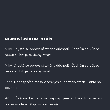
NEJNOVĚJŠÍ KOMENTÁŘE
Miky
:
Chystá se obrovská změna důchodů. Čechům se vůbec
nebude líbit, je to úplný zvrat
Miky
:
Chystá se obrovská změna důchodů. Čechům se vůbec
nebude líbit, je to úplný zvrat
Ilona
:
Nebezpečné maso v českých supermarketech. Takto ho
poznáte
Arbitr
:
Češi na dovolené zažívají nepříjemné chvíle. Rusové jsou
úplně všude a dělají jim hrozné věci