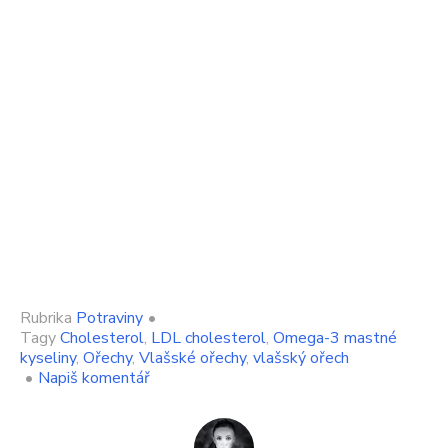
Rubrika
Potraviny
•
Tagy
Cholesterol
,
LDL cholesterol
,
Omega-3 mastné
kyseliny
,
Ořechy
,
Vlašské ořechy
,
vlašský ořech
on
•
Napiš komentář
Ořechy
jsou
skvělým