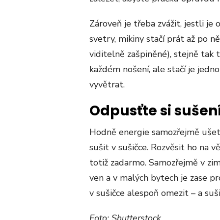
Zároveň je třeba zvážit, jestli j
svetry, mikiny stačí prát až po
viditelně zašpiněné), stejně tak
každém nošení, ale stačí je jedno
vyvětrat.
Odpusťte si sušení
Hodně energie samozřejmě ušet
sušit v sušičce. Rozvěsit ho na 
totiž zadarmo. Samozřejmě v zi
ven a v malých bytech je zase p
v sušičce alespoň omezit – a suši
Foto: Shutterstock