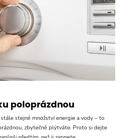
ku poloprázdnou
stále stejné množství energie a vody – to
prázdnou, zbytečně plýtváte. Proto si dejte
plnili předtím, než ji zapnete.