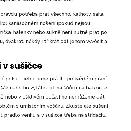
e opravdu potřeba prát všechno. Kalhoty, saka,
 několikanásobném nošení (pokud nejsou
 trička, halenky nebo sukně není nutné prát po
u, dvakrát, někdy i třikrát dát jenom vyvěsit a
 v sušičce
ří, pokud nebudeme prádlo po každém praní
věšák nebo ho vytáhnout na šňůru na balkon je
mě nebo v ošklivém počasí ho nemůžeme dát
roblém s umístěním věšáku. Zkuste ale sušení
t prádlo venku a v sušičce třeba na střídačku.