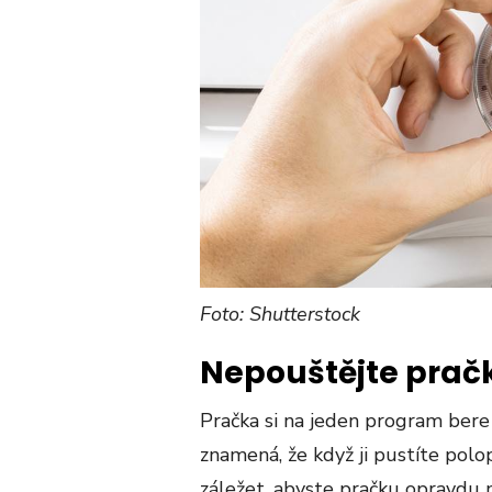
Foto: Shutterstock
Nepouštějte prač
Pračka si na jeden program bere 
znamená, že když ji pustíte polo
záležet, abyste pračku opravdu na