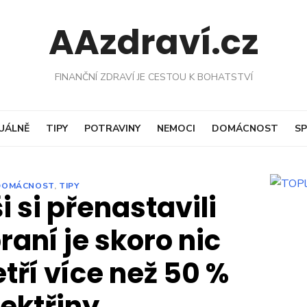
AAzdraví.cz
FINANČNÍ ZDRAVÍ JE CESTOU K BOHATSTVÍ
UÁLNĚ
TIPY
POTRAVINY
NEMOCI
DOMÁCNOST
SP
DOMÁCNOST
,
TIPY
i si přenastavili
raní je skoro nic
etří více než 50 %
lektřiny