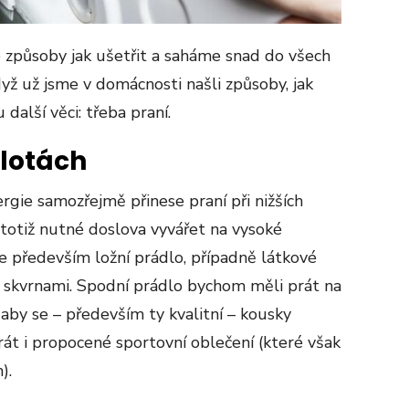
 způsoby jak ušetřit a saháme snad do všech
yž už jsme v domácnosti našli způsoby, jak
 další věci: třeba praní.
plotách
ergie samozřejmě přinese praní při nižších
 totiž nutné doslova vyvářet na vysoké
e především ložní prádlo, případně látkové
 skvrnami. Spodní prádlo bychom měli prát na
 aby se – především ty kvalitní – kousky
rát i propocené sportovní oblečení (které však
).