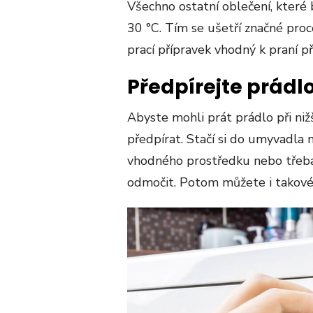
Všechno ostatní oblečení, které
30 °C. Tím se ušetří značné proc
prací přípravek vhodný k praní př
Předpírejte prádl
Abyste mohli prát prádlo při niž
předpírat. Stačí si do umyvadla 
vhodného prostředku nebo třeba
odmočit. Potom můžete i takové o