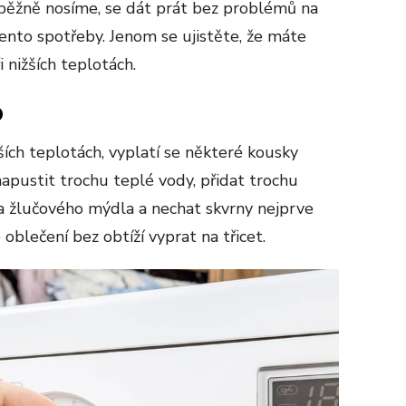
 běžně nosíme, se dát prát bez problémů na
ento spotřeby. Jenom se ujistěte, že máte
i nižších teplotách.
o
ších teplotách, vyplatí se některé kousky
napustit trochu teplé vody, přidat trochu
 žlučového mýdla a nechat skvrny nejprve
blečení bez obtíží vyprat na třicet.