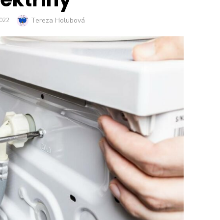
Author
Tereza Holubová
2022