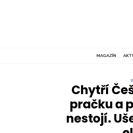
Skip
to
content
MAGAZÍN
AKT
Chytří Češ
pračku a p
nestojí. Uš
e