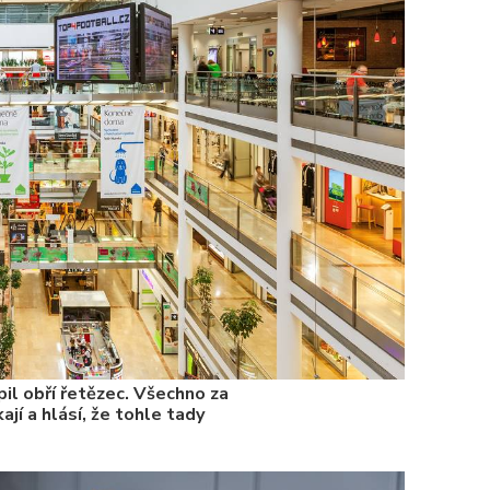
Valorizac
jim bude 
22. 5. 202
Češi plat
7. 1. 2025
il obří řetězec. Všechno za
ají a hlásí, že tohle tady