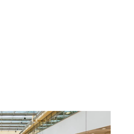
To nikdo 
poloviční
chybělo
3. 7. 2025