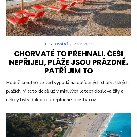
CESTOVÁNÍ
/
29. 6. 2023
CHORVATÉ TO PŘEHNALI. ČEŠI
NEPŘIJELI, PLÁŽE JSOU PRÁZDNÉ.
PATŘÍ JIM TO
Hodně smutně to teď vypadá na oblíbených chorvatských
plážích. V této době už v minulých letech doslova žily a
někdy byly dokonce přeplněné turisty, což…