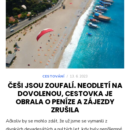
CESTOVÁNÍ
/
13. 6. 2023
ČEŠI JSOU ZOUFALÍ. NEODLETÍ NA
DOVOLENOU, CESTOVKA JE
OBRALA O PENÍZE A ZÁJEZDY
ZRUŠILA
Ačkoliv by se mohlo zdát, že už jsme se vymanili z
divokých devadesátých a nultých let, kdy byly nepříjemné