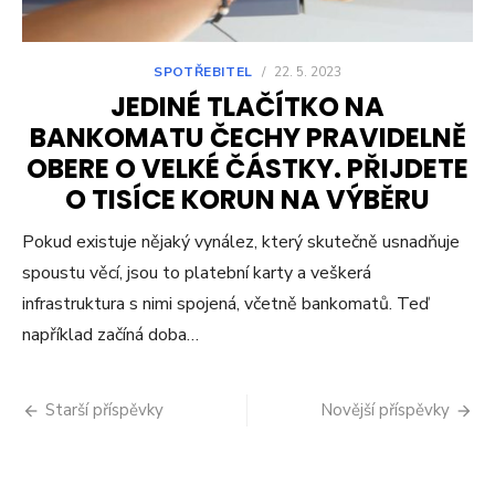
SPOTŘEBITEL
/
22. 5. 2023
JEDINÉ TLAČÍTKO NA
BANKOMATU ČECHY PRAVIDELNĚ
OBERE O VELKÉ ČÁSTKY. PŘIJDETE
O TISÍCE KORUN NA VÝBĚRU
Pokud existuje nějaký vynález, který skutečně usnadňuje
spoustu věcí, jsou to platební karty a veškerá
infrastruktura s nimi spojená, včetně bankomatů. Teď
například začíná doba…
Navigace
Starší příspěvky
Novější příspěvky
pro
příspěvky