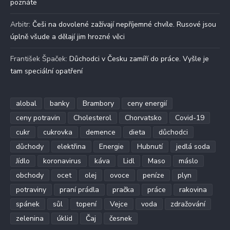
poznáte
Arbitr
:
Češi na dovolené zažívají nepříjemné chvíle. Rusové jsou
úplně všude a dělají jim hrozné věci
František Špaček
:
Důchodci v Česku zamíří do práce. Vyšle je
tam speciální opatření
alobal
banky
Brambory
ceny energií
ceny potravin
Cholesterol
Chorvatsko
Covid-19
cukr
cukrovka
demence
dieta
důchodci
důchody
elektřina
Energie
Hubnutí
jedlá soda
Jídlo
koronavirus
káva
Lidl
Maso
máslo
obchody
ocet
olej
ovoce
peníze
plyn
potraviny
praní prádla
pračka
práce
rakovina
spánek
sůl
topení
Vejce
voda
zdražování
zelenina
úklid
Čaj
česnek