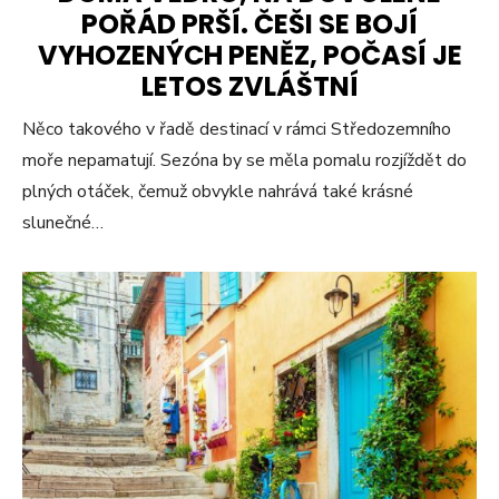
POŘÁD PRŠÍ. ČEŠI SE BOJÍ
VYHOZENÝCH PENĚZ, POČASÍ JE
LETOS ZVLÁŠTNÍ
Něco takového v řadě destinací v rámci Středozemního
moře nepamatují. Sezóna by se měla pomalu rozjíždět do
plných otáček, čemuž obvykle nahrává také krásné
slunečné…