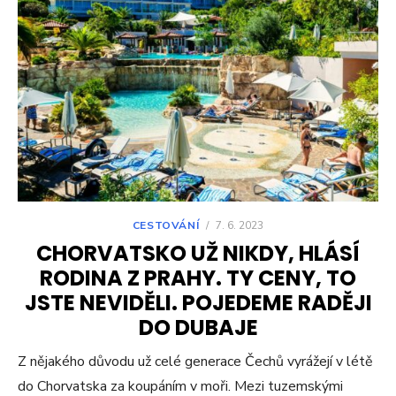
CESTOVÁNÍ
/
7. 6. 2023
CHORVATSKO UŽ NIKDY, HLÁSÍ
RODINA Z PRAHY. TY CENY, TO
JSTE NEVIDĚLI. POJEDEME RADĚJI
DO DUBAJE
Z nějakého důvodu už celé generace Čechů vyrážejí v létě
do Chorvatska za koupáním v moři. Mezi tuzemskými