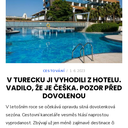
CESTOVÁNÍ
/
1. 6. 2023
V TURECKU JI VYHODILI Z HOTELU.
VADILO, ŽE JE ČEŠKA. POZOR PŘED
DOVOLENOU
V letošním roce se očekává opravdu silná dovolenková
sezóna. Cestovní kanceláře vesměs hlásí naprostou
vyprodanost. Zbývají už jen méně zajímavé destinace či