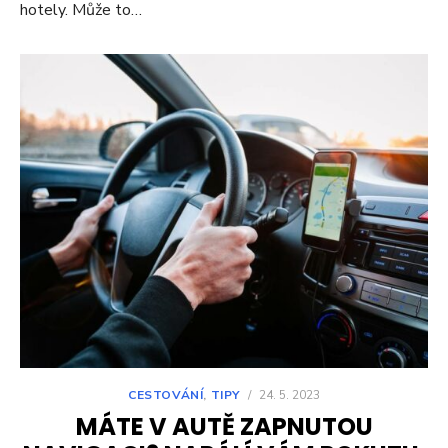
hotely. Může to…
CESTOVÁNÍ
,
TIPY
/
24. 5. 2023
MÁTE V AUTĚ ZAPNUTOU