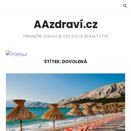
Skip
to
content
AAzdraví.cz
FINANČNÍ ZDRAVÍ JE CESTOU K BOHATSTVÍ
ŠTÍTEK:
DOVOLENÁ