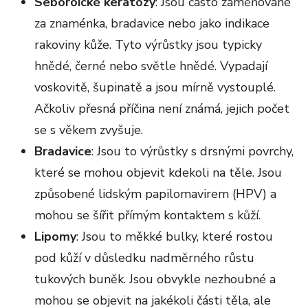
Seboroické keratózy
: Jsou často zaměňované
za znaménka, bradavice nebo jako indikace
rakoviny kůže. Tyto výrůstky jsou typicky
hnědé, černé nebo světle hnědé. Vypadají
voskovitě, šupinatě a jsou mírně vystouplé.
Ačkoliv přesná příčina není známá, jejich počet
se s věkem zvyšuje.
Bradavice
: Jsou to výrůstky s drsnými povrchy,
které se mohou objevit kdekoli na těle. Jsou
způsobené lidským papilomavirem (HPV) a
mohou se šířit přímým kontaktem s kůží.
Lipomy
: Jsou to měkké bulky, které rostou
pod kůží v důsledku nadměrného růstu
tukových buněk. Jsou obvykle nezhoubné a
mohou se objevit na jakékoli části těla, ale