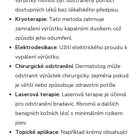
výrůstky mohou být odstraněny pomocí
dostupných léků bez lékařského předpisu.
Kryoterapie
: Tato metoda zahrnuje
zamražení výrůstku kapalným dusíkem, což
způsobí jeho odumření.
Elektrodesikace
: Užití elektrického proudu k
vypálení výrůstku.
Chirurgické odstranění
: Dermatolog může
odstranit výrůstek chirurgicky, zejména pokud
je větší nebo způsobuje zdravotní potíže.
Laserová terapie
: Laserová terapie je účinná
pro odstranění bradavic, fibromů a dalších
benigních kožních lézí, s minimálním rizikem
jizev.
Topické aplikace
: Například krémy obsahující