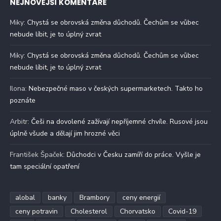
NEJNOVĚJŠÍ KOMENTÁŘE
Miky
:
Chystá se obrovská změna důchodů. Čechům se vůbec
nebude líbit, je to úplný zvrat
Miky
:
Chystá se obrovská změna důchodů. Čechům se vůbec
nebude líbit, je to úplný zvrat
Ilona
:
Nebezpečné maso v českých supermarketech. Takto ho
poznáte
Arbitr
:
Češi na dovolené zažívají nepříjemné chvíle. Rusové jsou
úplně všude a dělají jim hrozné věci
František Špaček
:
Důchodci v Česku zamíří do práce. Vyšle je
tam speciální opatření
alobal
banky
Brambory
ceny energií
ceny potravin
Cholesterol
Chorvatsko
Covid-19