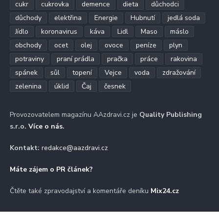
cukr
cukrovka
demence
dieta
důchodci
důchody
elektřina
Energie
Hubnutí
jedlá soda
Jídlo
koronavirus
káva
Lidl
Maso
máslo
obchody
ocet
olej
ovoce
peníze
plyn
potraviny
praní prádla
pračka
práce
rakovina
spánek
sůl
topení
Vejce
voda
zdražování
zelenina
úklid
Čaj
česnek
Provozovatelem magazínu AAzdravi.cz je
Quality Publishing
s.r.o.
Více o nás
.
Kontakt:
redakce@aazdravi.cz
Máte zájem o PR článek?
Čtěte také zpravodajství a komentáře deníku
Mix24.cz