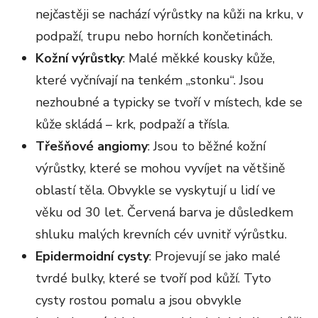
nejčastěji se nachází výrůstky na kůži na krku, v
podpaží, trupu nebo horních končetinách.
Kožní výrůstky
: Malé měkké kousky kůže,
které vyčnívají na tenkém „stonku“. Jsou
nezhoubné a typicky se tvoří v místech, kde se
kůže skládá – krk, podpaží a třísla.
Třešňové angiomy
: Jsou to běžné kožní
výrůstky, které se mohou vyvíjet na většině
oblastí těla. Obvykle se vyskytují u lidí ve
věku od 30 let. Červená barva je důsledkem
shluku malých krevních cév uvnitř výrůstku.
Epidermoidní cysty
: Projevují se jako malé
tvrdé bulky, které se tvoří pod kůží. Tyto
cysty rostou pomalu a jsou obvykle