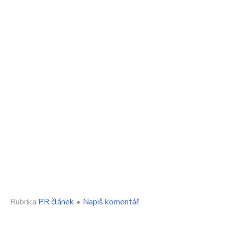
on
Rubrika
PR článek
•
Napiš komentář
Proč
se