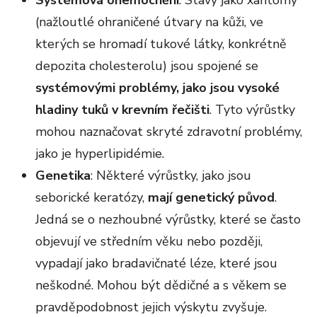
Systémová onemocnění
: Stavy jako xantomy
(nažloutlé ohraničené útvary na kůži, ve
kterých se hromadí tukové látky, konkrétně
depozita cholesterolu) jsou spojené se
systémovými problémy, jako jsou vysoké
hladiny tuků v krevním řečišti
. Tyto výrůstky
mohou naznačovat skryté zdravotní problémy,
jako je hyperlipidémie.
Genetika
: Některé výrůstky, jako jsou
seborické keratózy,
mají genetický původ
.
Jedná se o nezhoubné výrůstky, které se často
objevují ve středním věku nebo později,
vypadají jako bradavičnaté léze, které jsou
neškodné. Mohou být dědičné a s věkem se
pravděpodobnost jejich výskytu zvyšuje.