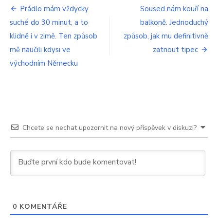
Navigace
tvoří
Prádlo mám vždycky
Soused nám kouří na
výrůstky
suché do 30 minut, a to
balkoně. Jednoduchý
pro
na
kůži
klidně i v zimě. Ten způsob
způsob, jak mu definitivně
příspěvek
mě naučili kdysi ve
zatnout tipec
východním Německu
Chcete se nechat upozornit na nový příspěvek v diskuzi?
0
KOMENTÁŘE