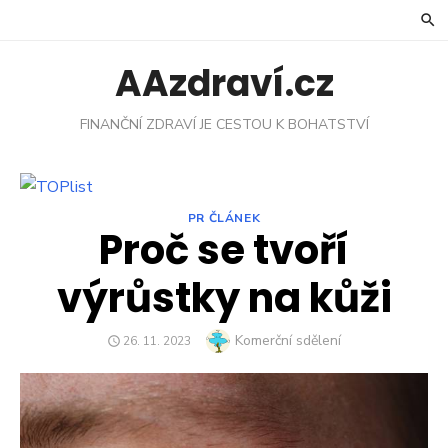
Skip
to
content
AAzdraví.cz
FINANČNÍ ZDRAVÍ JE CESTOU K BOHATSTVÍ
PR ČLÁNEK
Proč se tvoří
výrůstky na kůži
Author
Komerční sdělení
POSTED
26. 11. 2023
ON